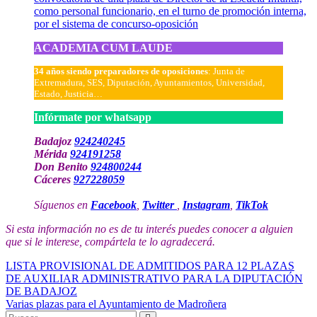
como personal funcionario, en el turno de promoción interna,
por el sistema de concurso-oposición
ACADEMIA CUM LAUDE
34 años siendo preparadores de oposiciones
: Junta de
Extremadura, SES, Diputación, Ayuntamientos, Universidad,
Estado, Justicia…
Infórmate por whatsapp
Badajoz
924240245
Mérida
924191258
Don Benito
924800244
Cáceres
927228059
Síguenos en
Facebook
,
Twitter
,
Instagram
,
TikTok
Si esta información no es de tu interés puedes conocer a alguien
que si le interese, compártela te lo agradecerá.
Navegación
LISTA PROVISIONAL DE ADMITIDOS PARA 12 PLAZAS
DE AUXILIAR ADMINISTRATIVO PARA LA DIPUTACIÓN
de
DE BADAJOZ
entradas
Varias plazas para el Ayuntamiento de Madroñera