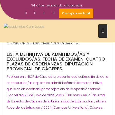
Saltar
34 años ayudando al opositor.
al
2
Gestor AcademiasCumLaude
Campus virtual
contenido
Jun
2025
Diputación - Provinciales
Diputación de Cáceres
,
,
OPOSICIONES - ESPECIALIDADES
Ordenanza
,
LISTA DEFINITIVA DE ADMITIDOS/AS Y
EXCLUIDOS/AS. FECHA DE EXAMEN. CUATRO
PLAZAS DE ORDENANZAS. DIPUTACIÓN
PROVINCIAL DE CÁCERES.
Publicar en el BOP de Cáceres la presente resolución, a fin de dar a
conocer a los/as aspirantes admitidos/as de forma definitiva,
que la celebración del primer ejercicio de la oposición tendrá
lugar el día 28 de junio de 2025, a las 10:00 horas, en la Facultad
de Derecho de Cáceres de la Universidad de Extremadura, sita en
Avda. de las Letras, s/n, 10004 (Campus Universitario), Cáceres.