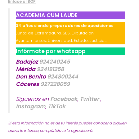
Enlace al BOP
ACADEMIA CUM LAUDE
34 años siendo preparadores de oposiciones
:
Junta de Extremadura, SES, Diputación,
Ayuntamientos, Universidad, Estado, Justicia…
Infórmate por whatsapp
Badajoz
924240245
Mérida
924191258
Don Benito
924800244
Cáceres
927228059
Síguenos en
Facebook
,
Twitter
,
Instagram
,
TikTok
Si esta información no es de tu interés puedes conocer a alguien
que si le interese, compártela te lo agradecerá.