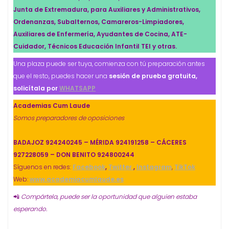
Junta de Extremadura, para Auxiliares y Administrativos,
Ordenanzas, Subalternos, Camareros-Limpiadores,
Auxiliares de Enfermería, Ayudantes de Cocina, ATE-
Cuidador, Técnicos Educación Infantil TEI y otras.
Una plaza puede ser tuya, comienza con tú preparación antes
que el resto, puedes hacer una
sesión de prueba gratuita,
solicítala por
WHATSAPP
Academias Cum Laude
Somos preparadores de oposiciones
BADAJOZ 924240245 – MÉRIDA 924191258 – CÁCERES
927228059 – DON BENITO 924800244
Síguenos en redes:
Facebook
,
Twitter
,
Instagram
,
TikTok
Web:
www.academiacumlaude.es
📲
Compártela, puede ser la oportunidad que alguien estaba
esperando.