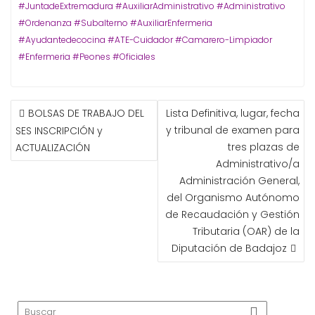
#JuntadeExtremadura #AuxiliarAdministrativo #Administrativo
#Ordenanza #Subalterno #AuxiliarEnfermeria
#Ayudantedecocina #ATE-Cuidador #Camarero-Limpiador
#Enfermeria #Peones #Oficiales
NAVEGACIÓN
BOLSAS DE TRABAJO DEL
Lista Definitiva, lugar, fecha
DE
y tribunal de examen para
SES INSCRIPCIÓN y
ENTRADAS
tres plazas de
ACTUALIZACIÓN
Administrativo/a
Administración General,
del Organismo Autónomo
de Recaudación y Gestión
Tributaria (OAR) de la
Diputación de Badajoz