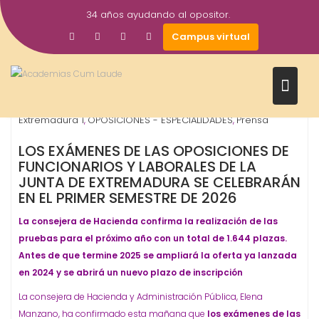
Saltar
34 años ayudando al opositor.
al
3
Gestor AcademiasCumLaude
Campus virtual
contenido
Oct
2025
Junta de Extremadura - Autonómicos
Junta de
,
Extremadura 1
OPOSICIONES - ESPECIALIDADES
Prensa
,
,
LOS EXÁMENES DE LAS OPOSICIONES DE
FUNCIONARIOS Y LABORALES DE LA
JUNTA DE EXTREMADURA SE CELEBRARÁN
EN EL PRIMER SEMESTRE DE 2026
La consejera de Hacienda confirma la realización de las
pruebas para el próximo año con un total de 1.644 plazas.
Antes de que termine 2025 se ampliará la oferta ya lanzada
en 2024 y se abrirá un nuevo plazo de inscripción
La consejera de Hacienda y Administración Pública, Elena
Manzano, ha confirmado esta mañana que
los exámenes de las