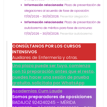
Información relacionada:
Plazo de presentación de
alegaciones al acuerdo de fase de oposición:
17/01/2026 – 30/01/2026.
Presentar alegación
Información relacionada:
Plazo de presentación de
autobaremo de méritos para fase de concurso:
17/01/2026 – 30/01/2026.
Presentar autobaremo
CONSÚLTANOS POR LOS CURSOS
INTENSIVOS
Auxiliares de Enfermería y otras.
Una plaza puede ser tuya, comienza
con tú preparación antes que el resto,
puedes hacer una sesión de prueba
gratuita, solicítala por WhatsApp
Academias Cum Laude
Somos preparadores de oposiciones
BADAJOZ 924240245 – MÉRIDA