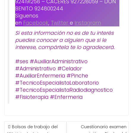
924191258 – CÁCERES 927228059 – DON
BENITO 924800244
Síguenos
en
Facebook
,
Twitter
e
Instagram
Si esta información no es de tu interés
puedes conocer a alguien que si le
interese, compártela te lo agradecerá.
#ses #AuxiliarAdministrativo
#Administrativo #Celador
#AuxiliarEnfermeria #Pinche
#TecnicoEspecialistaLaboratorio
#TecnicoEspecialistaRadiodiagnostico
#Fisioterapia #Enfermeria
NAVEGACIÓN
Bolsas de trabajo del
Cuestionario examen
DE