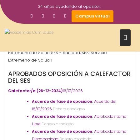
Saltar
34 años ayudando al opositor.
al
16
Gestor AcademiasCumLaude
Campus virtual
contenido
Ene
2026
Calefactor
OPOSICIONES - ESPECIALIDADES
Servicio
,
,
Extremeño de Salud SES - Sanidad
SES. Servicio
,
Extremeño de Salud 1
APROBADOS OPOSICIÓN A CALEFACTOR
DEL SES
Calefactor/a (26-12-2024)
16/01/2026
Acuerdo de fase de oposición:
Acuerdo del
16/01/2026
Fichero asociado
Acuerdo de fase de oposición:
Aprobados turno
Libre
Fichero asociado
Acuerdo de fase de oposición:
Aprobados turno
Discapacidad
Fichero asociado