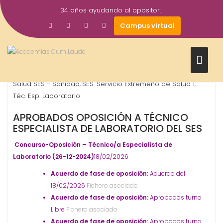
Saltar
34 años ayudando al opositor.
al
18
Gestor AcademiasCumLaude
Campus virtual
contenido
Feb
2026
OPOSICIONES - ESPECIALIDADES
Servicio Extremeño de
,
Salud SES - Sanidad
SES. Servicio Extremeño de Salud 1
,
,
Téc. Esp. Laboratorio
APROBADOS OPOSICIÓN A TÉCNICO
ESPECIALISTA DE LABORATORIO DEL SES
Concurso-Oposición – Técnico/a Especialista de
Laboratorio (26-12-2024)
18/02/2026
Acuerdo de fase de oposición:
Acuerdo del
18/02/2026
Fichero asociado
Acuerdo de fase de oposición:
Aprobados turno
Libre
Fichero asociado
Acuerdo de fase de oposición:
Aprobados turno