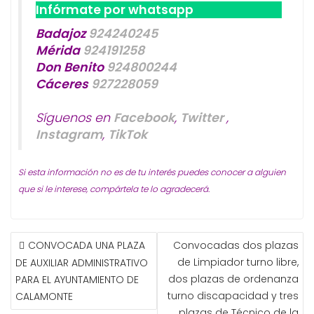
Infórmate por whatsapp
Badajoz
924240245
Mérida
924191258
Don Benito
924800244
Cáceres
927228059
Síguenos en
Facebook
,
Twitter
,
Instagram
,
TikTok
Si esta información no es de tu interés puedes conocer a alguien
que si le interese, compártela te lo agradecerá.
NAVEGACIÓN
CONVOCADA UNA PLAZA
Convocadas dos plazas
DE
de Limpiador turno libre,
DE AUXILIAR ADMINISTRATIVO
ENTRADAS
dos plazas de ordenanza
PARA EL AYUNTAMIENTO DE
turno discapacidad y tres
CALAMONTE
plazas de Técnico de la