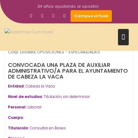
Saltar
34 años ayudando al opositor.
al
6
Gestor AcademiasCumLaude
Campus virtual
contenido
Feb
2026
Auxiliar Administrativo
Ayuntamientos
Ayuntamientos -
,
,
Corp. Locales
OPOSICIONES - ESPECIALIDADES
,
CONVOCADA UNA PLAZA DE AUXILIAR
ADMINISTRATIVO/A PARA EL AYUNTAMIENTO
DE CABEZA LA VACA
Entidad:
Cabeza la Vaca
Nivel de estudios:
Titulación sin determinar.
Personal:
Laboral
Cuerpo:
Titulación:
Consultar en Bases