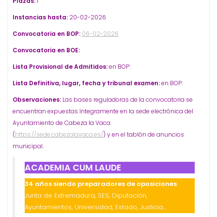
Plazas:
1
Instancias hasta:
20-02-2026
Convocatoria en BOP:
06-02-2026
Convocatoria en BOE:
Lista Provisional de Admitidos:
en BOP:
Lista Definitiva, lugar, fecha y tribunal examen:
en BOP:
Observaciones:
Las bases reguladoras de la convocatoria se
encuentran expuestas íntegramente en la sede electrónica del
Ayuntamiento de Cabeza la Vaca
(
https://sede.cabezalavaca.es/
) y en el tablón de anuncios
municipal.
ACADEMIA CUM LAUDE
34 años siendo preparadores de oposiciones
:
Junta de Extremadura, SES, Diputación,
Ayuntamientos, Universidad, Estado, Justicia…