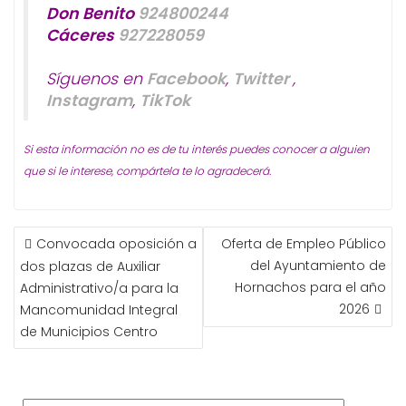
Don Benito
924800244
Cáceres
927228059
Síguenos en
Facebook
,
Twitter
,
Instagram
,
TikTok
Si esta información no es de tu interés puedes conocer a alguien
que si le interese, compártela te lo agradecerá.
NAVEGACIÓN
Convocada oposición a
Oferta de Empleo Público
DE
del Ayuntamiento de
dos plazas de Auxiliar
ENTRADAS
Hornachos para el año
Administrativo/a para la
2026
Mancomunidad Integral
de Municipios Centro