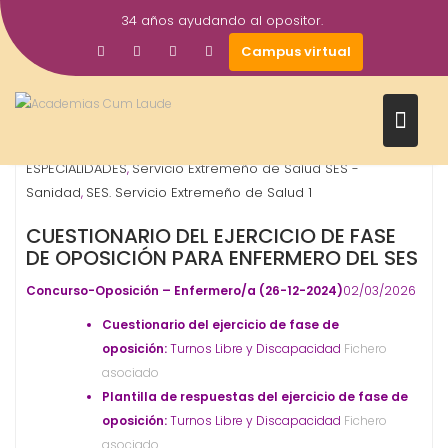
Saltar
34 años ayudando al opositor.
al
2
Gestor AcademiasCumLaude
Campus virtual
contenido
Mar
2026
ATS-DUE Enfermería
Enfermero
OPOSICIONES -
,
,
ESPECIALIDADES
Servicio Extremeño de Salud SES -
,
Sanidad
SES. Servicio Extremeño de Salud 1
,
CUESTIONARIO DEL EJERCICIO DE FASE
DE OPOSICIÓN PARA ENFERMERO DEL SES
Concurso-Oposición – Enfermero/a (26-12-2024)
02/03/2026
Cuestionario del ejercicio de fase de
oposición:
Turnos Libre y Discapacidad
Fichero
asociado
Plantilla de respuestas del ejercicio de fase de
oposición:
Turnos Libre y Discapacidad
Fichero
asociado