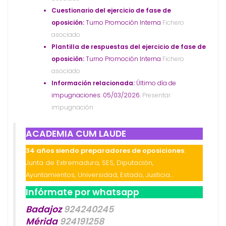
Cuestionario del ejercicio de fase de
oposición:
Turno Promoción Interna
Fichero
asociado
Plantilla de respuestas del ejercicio de fase de
oposición:
Turno Promoción Interna
Fichero
asociado
Información relacionada:
Último día de
impugnaciones: 05/03/2026.
Presentar
impugnación
ACADEMIA CUM LAUDE
34 años siendo preparadores de oposiciones
:
Junta de Extremadura, SES, Diputación,
Ayuntamientos, Universidad, Estado, Justicia…
Infórmate por whatsapp
Badajoz
924240245
Mérida
924191258