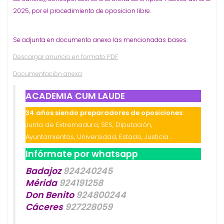
2025, por el procedimiento de oposicion libre.
Se adjunta en documento anexo las mencionadas bases.
Descargar anuncio en formato PDF
Documentación anexa
ACADEMIA CUM LAUDE
34 años siendo preparadores de oposiciones
:
Junta de Extremadura, SES, Diputación,
Ayuntamientos, Universidad, Estado, Justicia…
Infórmate por whatsapp
Badajoz
924240245
Mérida
924191258
Don Benito
924800244
Cáceres
927228059