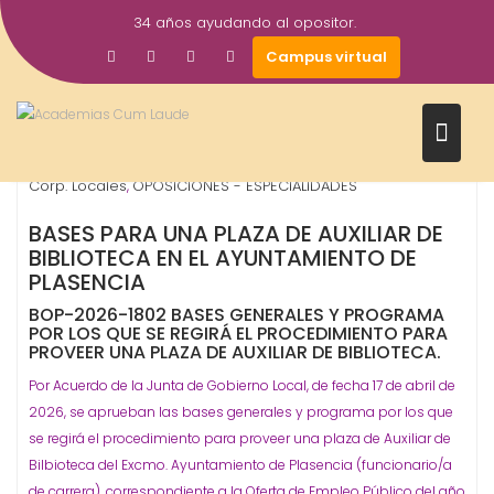
Saltar
34 años ayudando al opositor.
al
29
Gestor AcademiasCumLaude
Campus virtual
contenido
Abr
2026
Auxiliar Bibliotecas
Ayuntamientos
Ayuntamientos -
,
,
Corp. Locales
OPOSICIONES - ESPECIALIDADES
,
BASES PARA UNA PLAZA DE AUXILIAR DE
BIBLIOTECA EN EL AYUNTAMIENTO DE
PLASENCIA
BOP-2026-1802 BASES GENERALES Y PROGRAMA
POR LOS QUE SE REGIRÁ EL PROCEDIMIENTO PARA
PROVEER UNA PLAZA DE AUXILIAR DE BIBLIOTECA.
Por Acuerdo de la Junta de Gobierno Local, de fecha 17 de abril de
2026, se aprueban las bases generales y programa por los que
se regirá el procedimiento para proveer una plaza de Auxiliar de
Bilbioteca del Excmo. Ayuntamiento de Plasencia (funcionario/a
de carrera), correspondiente a la Oferta de Empleo Público del año