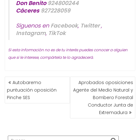
Don Benito
924800244
Cáceres
927228059
Síguenos en
Facebook
,
Twitter
,
Instagram
,
TikTok
Si esta información no es de tu interés puedes conocer a alguien
que si le interese, compártela te lo agradecerá.
NAVEGACIÓN
Autobaremo
Aprobados oposiciones
DE
puntuación oposición
Agente del Medio Natural y
ENTRADAS
Pinche SES
Bombero Forestal
Conductor Junta de
Extremadura