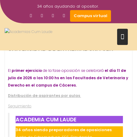
Saltar
34 años ayudando al opositor.
al
12
Gestor AcademiasCumLaude
Campus virtual
contenido
OPOSICIONES - ESPECIALIDADES
May
FECHA DE EXAMEN OPOSICIÓN
2026
AUXILIAR ADMINISTRATIVO
UNIVERSIDAD DE EXTREMADURA UEX
El
primer ejercicio
de la fase oposición se celebrará
el día 11 de
julio de 2026 a las 10:00 hs en las Facultades de Veterinaria y
Derecho en el campus de Cáceres.
Distribución de aspirantes por aulas
Seguimiento
ACADEMIA CUM LAUDE
34 años siendo preparadores de oposiciones
: