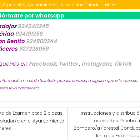
S, Diputación, Ayuntamientos, Universidad, Estado, Justicia…
nfórmate por whatsapp
adajoz
924240245
érida
924191258
on Benito
924800244
áceres
927228059
íguenos en
Facebook
,
Twitter
,
Instagram
,
TikTok
 información no es de tu interés puedes conocer a alguien que si le interese,
ela te lo agradecerá.
GACIÓN
ha de Examen para 2 plazas
Instrucciones y distribuci
aspirantes. Prueba f
piador/a en el Ayuntamiento
ADAS
Bombero/a Forestal Conduct
ceres
Junta de Extremadu