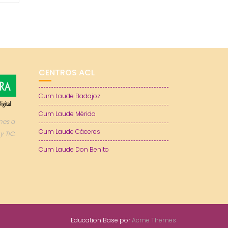
CENTROS ACL
Cum Laude Badajoz
Cum Laude Mérida
nes a
Cum Laude Cáceres
y TIC.
Cum Laude Don Benito
Education Base por
Acme Themes