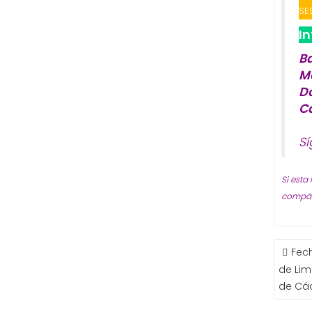
SE
I
B
M
D
C
S
Si esta
compárt
NAVE
Fec
DE
de Lim
ENTR
de Cá