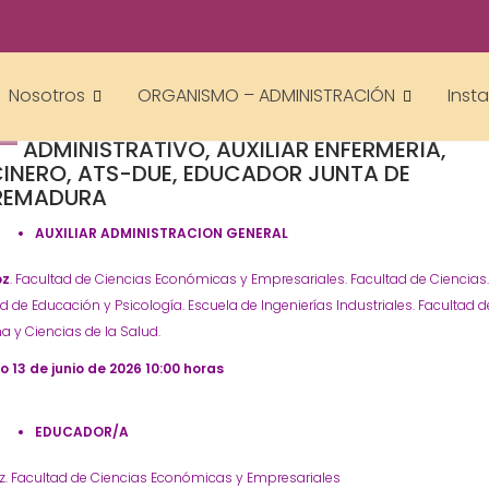
Gestor AcademiasCumLaude
OPOSICIONES - ESPECIALIDADES
Nosotros
ORGANISMO – ADMINISTRACIÓN
Inst
FECHA DE EXAMEN OPOSICIONES A AUXILIAR
6
ADMINISTRATIVO, AUXILIAR ENFERMERÍA,
INERO, ATS-DUE, EDUCADOR JUNTA DE
REMADURA
AUXILIAR ADMINISTRACION GENERAL
oz
. Facultad de Ciencias Económicas y Empresariales. Facultad de Ciencias
d de Educación y Psicología. Escuela de Ingenierías Industriales. Facultad d
a y Ciencias de la Salud.
 13 de junio de 2026 10:00 horas
EDUCADOR/A
z. Facultad de Ciencias Económicas y Empresariales