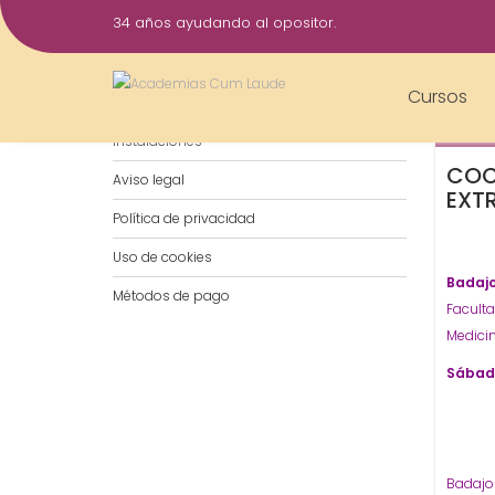
Saltar
34 años ayudando al opositor.
al
18
contenido
May
Cursos
Notificaciones por WhatsApp
202
Instalaciones
COC
Aviso legal
EXT
Política de privacidad
Uso de cookies
Badaj
Métodos de pago
Faculta
Medicin
Sábado
Badajo