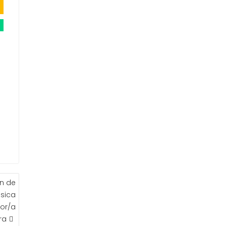
ón de
ísica
or/a
ra