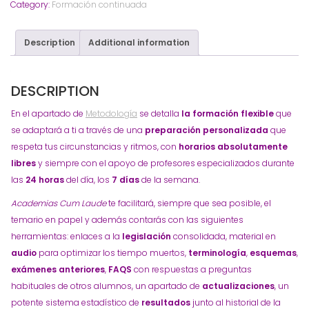
Category:
Formación continuada
Description
Additional information
DESCRIPTION
En el apartado de
Metodología
se detalla
la formación flexible
que
se adaptará a ti a través de una
preparación personalizada
que
respeta tus circunstancias y ritmos, con
horarios absolutamente
libres
y siempre con el apoyo de profesores especializados durante
las
24 horas
del día, los
7 días
de la semana.
Academias Cum Laude
te facilitará, siempre que sea posible, el
temario en papel y además contarás con las siguientes
herramientas: enlaces a la
legislación
consolidada, material en
audio
para optimizar los tiempo muertos,
terminología
,
esquemas
,
exámenes anteriores
,
FAQS
con respuestas a preguntas
habituales de otros alumnos, un apartado de
actualizaciones
, un
potente sistema estadístico de
resultados
junto al historial de la