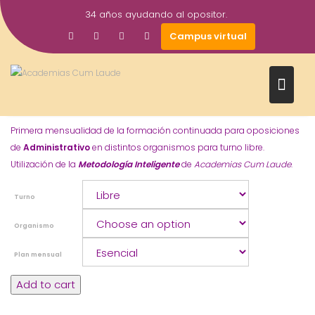
Saltar
34 años ayudando al opositor.
al
Campus virtual
contenido
ADMINISTRATIVO
80,00
€
–
190,00
€
Primera mensualidad de la formación continuada para oposiciones
de
Administrativo
en distintos organismos para turno libre.
Utilización de la
Metodología Inteligente
de
Academias Cum Laude
.
Turno
Organismo
Plan mensual
Administrativo
Add to cart
quantity