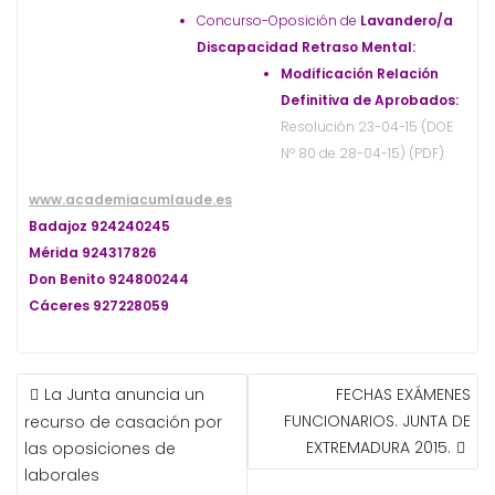
Concurso-Oposición de
Lavandero/a
Discapacidad Retraso Mental:
Modificación Relación
Definitiva de Aprobados:
Resolución 23-04-15 (DOE
Nº 80 de 28-04-15) (PDF)
www.academiacumlaude.es
Badajoz 924240245
Mérida 924317826
Don Benito 924800244
Cáceres 927228059
NAVEGACIÓN
La Junta anuncia un
FECHAS EXÁMENES
DE
FUNCIONARIOS. JUNTA DE
recurso de casación por
ENTRADAS
EXTREMADURA 2015.
las oposiciones de
laborales