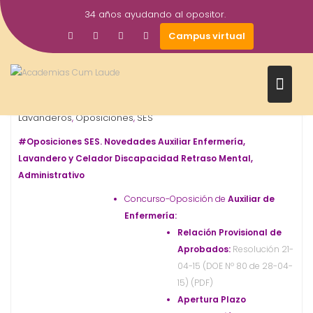
Saltar
34 años ayudando al opositor.
al
28
academiacumlaudeoposiciones
Prensa
Campus virtual
contenido
Abr
2015
Administrativo
Auxiliar de Enfermería
Celador
,
,
,
Lavanderos
Oposiciones
SES
,
,
#Oposiciones SES. Novedades Auxiliar Enfermería,
Lavandero y Celador Discapacidad Retraso Mental,
Administrativo
Concurso-Oposición de
Auxiliar de
Enfermería:
Relación Provisional de
Aprobados:
Resolución 21-
04-15 (DOE Nº 80 de 28-04-
15) (PDF)
Apertura Plazo