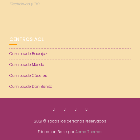
Electrónico y TIC.
CENTROS ACL
Cum Laude Badajoz
Cum Laude Mérida
Cum Laude Cáceres
Cum Laude Don Benito
2021 © Todos los derechos reservados
Education Base por
Acme Themes