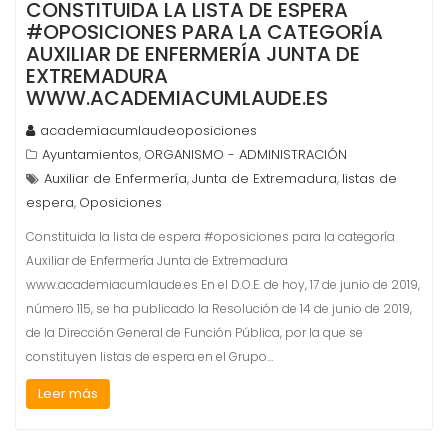
CONSTITUIDA LA LISTA DE ESPERA
#OPOSICIONES PARA LA CATEGORÍA
AUXILIAR DE ENFERMERÍA JUNTA DE
EXTREMADURA
WWW.ACADEMIACUMLAUDE.ES
academiacumlaudeoposiciones
Ayuntamientos
ORGANISMO - ADMINISTRACIÓN
,
Auxiliar de Enfermería
Junta de Extremadura
listas de
,
,
espera
Oposiciones
,
Constituida la lista de espera #oposiciones para la categoría
Auxiliar de Enfermería Junta de Extremadura
www.academiacumlaude.es En el D.O.E. de hoy, 17 de junio de 2019,
número 115, se ha publicado la Resolución de 14 de junio de 2019,
de la Dirección General de Función Pública, por la que se
constituyen listas de espera en el Grupo…
Leer más