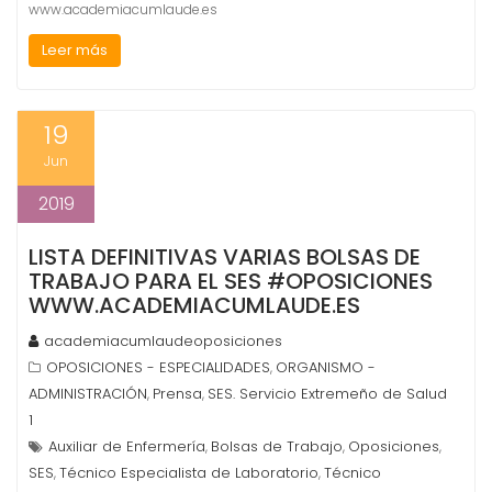
www.academiacumlaude.es
Leer más
19
Jun
2019
LISTA DEFINITIVAS VARIAS BOLSAS DE
TRABAJO PARA EL SES #OPOSICIONES
WWW.ACADEMIACUMLAUDE.ES
academiacumlaudeoposiciones
OPOSICIONES - ESPECIALIDADES
ORGANISMO -
,
ADMINISTRACIÓN
Prensa
SES. Servicio Extremeño de Salud
,
,
1
Auxiliar de Enfermería
Bolsas de Trabajo
Oposiciones
,
,
,
SES
Técnico Especialista de Laboratorio
Técnico
,
,