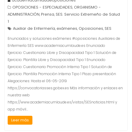
academiacumlaudeoposiciones
OPOSICIONES - ESPECIALIDADES
ORGANISMO -
,
ADMINISTRACIÓN
Prensa
SES. Servicio Extremeño de Salud
,
,
1
Auxiliar de Enfermería
exámenes
Oposiciones
SES
,
,
,
Enunciados y soluciones exámenes #oposiciones Auxiliares de
Enfermería SES www.academiacumlaude.es Enunciado
Ejercicio: Cuestionario Libre y Discapacidad Tipo 1 Solución de
Ejercicio: Plantilla Libre y Discapacidad Tipo 1 Enunciado
Ejercicio: Cuestionario Promoción Interna Tipo 1 Solución de
Ejercicio: Plantilla Promoción Interna Tipo 1 Plazo presentación
Alegaciones: Hasta el 06-05-2019
https://convocatoriasses.gobex.es Más información y enlaces en
nuestra web
https://www.academiacumlaude.es/vistas/SESnoticias.html y
app móvil…
Leer más