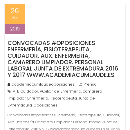
26
Abr
2019
CONVOCADAS #OPOSICIONES
ENFERMERÍA, FISIOTERAPEUTA,
CUIDADOR, AUX. ENFERMERÍA,
CAMARERO LIMPIADOR. PERSONAL
LABORAL JUNTA DE EXTREMADURA 2016
Y 2017 WWW.ACADEMIACUMLAUDE.ES
academiacumlaudeoposiciones
Prensa
ATE Cuidador
Auxiliar de Enfermería
camarero
,
,
limpiador
Enfermería
Fisioterapeuta
Junta de
,
,
,
Extremadura
Oposiciones
,
Convocadas #oposiciones Enfermería, Fisioterapeuta, Cuidador,
Aux. Enfermería, Camarero Limpiador. Personal laboral Junta de
Extremadura 2016 y 2017 www.academiacumlaude.es En el Diario