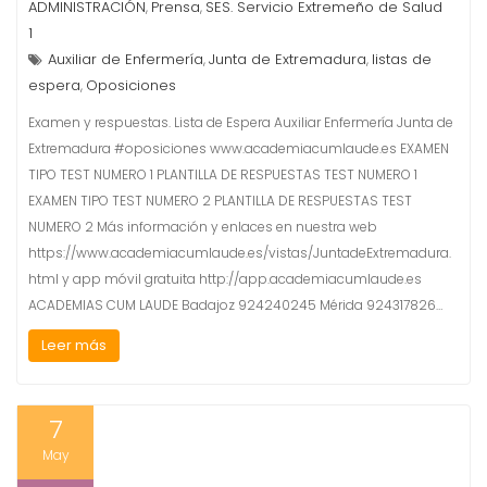
ADMINISTRACIÓN
Prensa
SES. Servicio Extremeño de Salud
,
,
1
Auxiliar de Enfermería
Junta de Extremadura
listas de
,
,
espera
Oposiciones
,
Examen y respuestas. Lista de Espera Auxiliar Enfermería Junta de
Extremadura #oposiciones www.academiacumlaude.es EXAMEN
TIPO TEST NUMERO 1 PLANTILLA DE RESPUESTAS TEST NUMERO 1
EXAMEN TIPO TEST NUMERO 2 PLANTILLA DE RESPUESTAS TEST
NUMERO 2 Más información y enlaces en nuestra web
https://www.academiacumlaude.es/vistas/JuntadeExtremadura.
html y app móvil gratuita http://app.academiacumlaude.es
ACADEMIAS CUM LAUDE Badajoz 924240245 Mérida 924317826…
Leer más
7
May