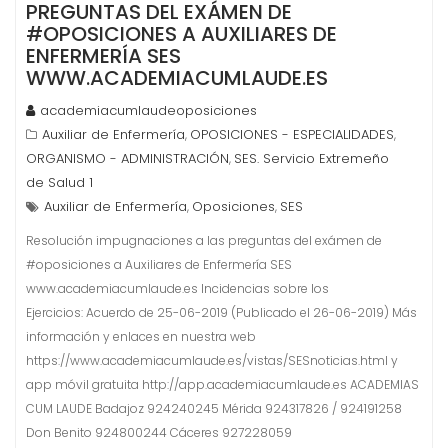
PREGUNTAS DEL EXÁMEN DE
#OPOSICIONES A AUXILIARES DE
ENFERMERÍA SES
WWW.ACADEMIACUMLAUDE.ES
academiacumlaudeoposiciones
Auxiliar de Enfermería
OPOSICIONES - ESPECIALIDADES
,
,
ORGANISMO - ADMINISTRACIÓN
SES. Servicio Extremeño
,
de Salud 1
Auxiliar de Enfermería
Oposiciones
SES
,
,
Resolución impugnaciones a las preguntas del exámen de
#oposiciones a Auxiliares de Enfermería SES
www.academiacumlaude.es Incidencias sobre los
Ejercicios: Acuerdo de 25-06-2019 (Publicado el 26-06-2019) Más
información y enlaces en nuestra web
https://www.academiacumlaude.es/vistas/SESnoticias.html y
app móvil gratuita http://app.academiacumlaude.es ACADEMIAS
CUM LAUDE Badajoz 924240245 Mérida 924317826 / 924191258
Don Benito 924800244 Cáceres 927228059