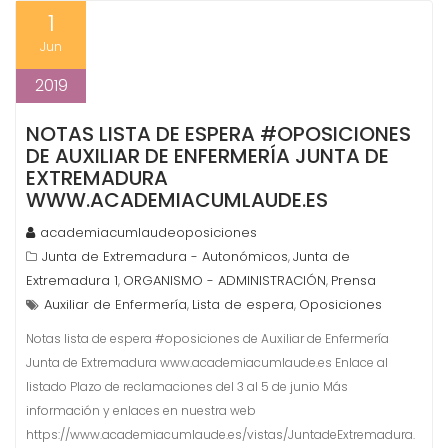
1
Jun
2019
NOTAS LISTA DE ESPERA #OPOSICIONES
DE AUXILIAR DE ENFERMERÍA JUNTA DE
EXTREMADURA
WWW.ACADEMIACUMLAUDE.ES
academiacumlaudeoposiciones
Junta de Extremadura - Autonómicos
Junta de
,
Extremadura 1
ORGANISMO - ADMINISTRACIÓN
Prensa
,
,
Auxiliar de Enfermería
Lista de espera
Oposiciones
,
,
Notas lista de espera #oposiciones de Auxiliar de Enfermería
Junta de Extremadura www.academiacumlaude.es Enlace al
listado Plazo de reclamaciones del 3 al 5 de junio Más
información y enlaces en nuestra web
https://www.academiacumlaude.es/vistas/JuntadeExtremadura.