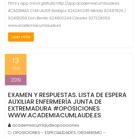
html y app móvil gratuita http://app.academiacumlaude.es
ACADEMIAS CUM LAUDE Badajoz 924240245 Mérida 924317826 /
924191258 Don Benito 924800244 Cáceres 927228059
www.academiacumlaude.es
Leer más
13
May
2019
EXAMEN Y RESPUESTAS. LISTA DE ESPERA
AUXILIAR ENFERMERÍA JUNTA DE
EXTREMADURA #OPOSICIONES
WWW.ACADEMIACUMLAUDE.ES
academiacumlaudeoposiciones
OPOSICIONES - ESPECIALIDADES
ORGANISMO -
,