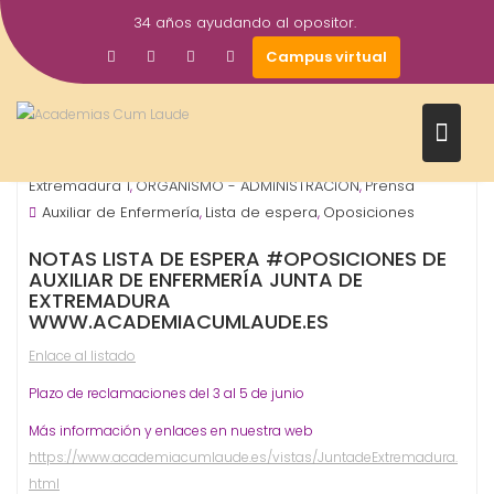
Saltar
34 años ayudando al opositor.
al
1
academiacumlaudeoposiciones
Campus virtual
contenido
Jun
2019
Junta de Extremadura - Autonómicos
Junta de
,
Extremadura 1
ORGANISMO - ADMINISTRACIÓN
Prensa
,
,
Auxiliar de Enfermería
Lista de espera
Oposiciones
,
,
NOTAS LISTA DE ESPERA #OPOSICIONES DE
AUXILIAR DE ENFERMERÍA JUNTA DE
EXTREMADURA
WWW.ACADEMIACUMLAUDE.ES
Enlace al listado
Plazo de reclamaciones del 3 al 5 de junio
Más información y enlaces en nuestra web
https://www.academiacumlaude.es/vistas/JuntadeExtremadura.
html