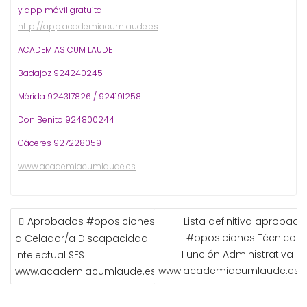
y app móvil gratuita
http://app.academiacumlaude.es
ACADEMIAS CUM LAUDE
Badajoz 924240245
Mérida 924317826 / 924191258
Don Benito 924800244
Cáceres 927228059
www.academiacumlaude.es
NAVEGACIÓN
Aprobados #oposiciones
Lista definitiva aprobado
DE
#oposiciones Técnico d
a Celador/a Discapacidad
ENTRADAS
Función Administrativa SE
Intelectual SES
www.academiacumlaude.es
www.academiacumlaude.es