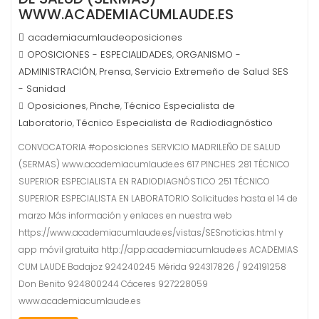
WWW.ACADEMIACUMLAUDE.ES
academiacumlaudeoposiciones
OPOSICIONES - ESPECIALIDADES
ORGANISMO -
,
ADMINISTRACIÓN
Prensa
Servicio Extremeño de Salud SES
,
,
- Sanidad
Oposiciones
Pinche
Técnico Especialista de
,
,
Laboratorio
Técnico Especialista de Radiodiagnóstico
,
CONVOCATORIA #oposiciones SERVICIO MADRILEÑO DE SALUD
(SERMAS) www.academiacumlaude.es 617 PINCHES 281 TÉCNICO
SUPERIOR ESPECIALISTA EN RADIODIAGNÓSTICO 251 TÉCNICO
SUPERIOR ESPECIALISTA EN LABORATORIO Solicitudes hasta el 14 de
marzo Más información y enlaces en nuestra web
https://www.academiacumlaude.es/vistas/SESnoticias.html y
app móvil gratuita http://app.academiacumlaude.es ACADEMIAS
CUM LAUDE Badajoz 924240245 Mérida 924317826 / 924191258
Don Benito 924800244 Cáceres 927228059
www.academiacumlaude.es