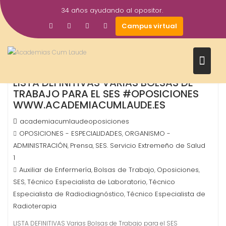
Saltar
34 años ayudando al opositor.
al
19
Campus virtual
contenido
Jun
2019
LISTA DEFINITIVAS VARIAS BOLSAS DE
TRABAJO PARA EL SES #OPOSICIONES
WWW.ACADEMIACUMLAUDE.ES
academiacumlaudeoposiciones
OPOSICIONES - ESPECIALIDADES
ORGANISMO -
,
ADMINISTRACIÓN
Prensa
SES. Servicio Extremeño de Salud
,
,
1
Auxiliar de Enfermería
Bolsas de Trabajo
Oposiciones
,
,
,
SES
Técnico Especialista de Laboratorio
Técnico
,
,
Especialista de Radiodiagnóstico
Técnico Especialista de
,
Radioterapia
LISTA DEFINITIVAS Varias Bolsas de Trabajo para el SES