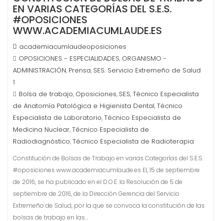
EN VARIAS CATEGORÍAS DEL S.E.S.
#OPOSICIONES
WWW.ACADEMIACUMLAUDE.ES
academiacumlaudeoposiciones
OPOSICIONES - ESPECIALIDADES
ORGANISMO -
,
ADMINISTRACIÓN
Prensa
SES. Servicio Extremeño de Salud
,
,
1
Bolsa de trabajo
Oposiciones
SES
Técnico Especialista
,
,
,
de Anatomía Patológica e Higienista Dental
Técnico
,
Especialista de Laboratorio
Técnico Especialista de
,
Medicina Nuclear
Técnico Especialista de
,
Radiodiagnóstico
Técnico Especialista de Radioterapia
,
Constitución de Bolsas de Trabajo en varias Categorías del S.E.S.
#oposiciones www.academiacumlaude.es El, 15 de septiembre
de 2016, se ha publicado en el D.O.E. la Resolución de 5 de
septiembre de 2016, de la Dirección Gerencia del Servicio
Extremeño de Salud, por la que se convoca la constitución de las
bolsas de trabajo en las…