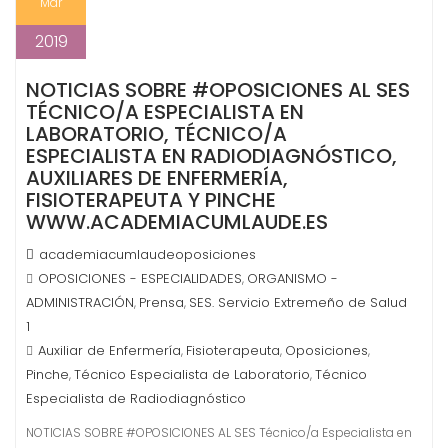
Mar
2019
NOTICIAS SOBRE #OPOSICIONES AL SES
TÉCNICO/A ESPECIALISTA EN
LABORATORIO, TÉCNICO/A
ESPECIALISTA EN RADIODIAGNÓSTICO,
AUXILIARES DE ENFERMERÍA,
FISIOTERAPEUTA Y PINCHE
WWW.ACADEMIACUMLAUDE.ES
academiacumlaudeoposiciones
OPOSICIONES - ESPECIALIDADES
ORGANISMO -
,
ADMINISTRACIÓN
Prensa
SES. Servicio Extremeño de Salud
,
,
1
Auxiliar de Enfermería
Fisioterapeuta
Oposiciones
,
,
,
Pinche
Técnico Especialista de Laboratorio
Técnico
,
,
Especialista de Radiodiagnóstico
NOTICIAS SOBRE #OPOSICIONES AL SES Técnico/a Especialista en