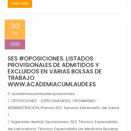
Leer más
30
Dic
2016
SES #OPOSICIONES. LISTADOS
PROVISIONALES DE ADMITIDOS Y
EXCLUIDOS EN VARIAS BOLSAS DE
TRABAJO
WWW.ACADEMIACUMLAUDE.ES
academiacumlaudeoposiciones
OPOSICIONES - ESPECIALIDADES
ORGANISMO -
,
ADMINISTRACIÓN
Prensa
SES. Servicio Extremeño de Salud
,
,
1
higienista dental
Oposiciones
SES
Técnico Especialista
,
,
,
de Laboratorio
Técnico Especialista de Medicina Nuclear
,
,