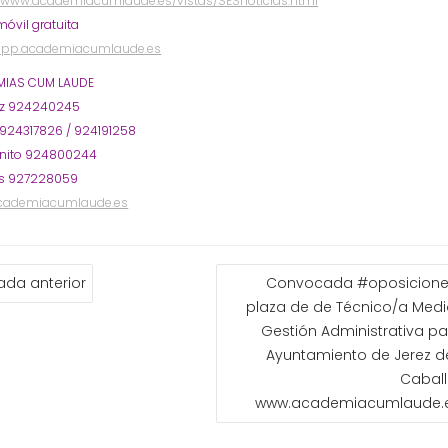
//www.academiacumlaude.es/vistas/SESnoticias.html
óvil gratuita
/app.academiacumlaude.es
IAS CUM LAUDE
oz 924240245
 924317826 / 924191258
nito 924800244
s 927228059
cademiacumlaude.es
GACIÓN
ada anterior
Convocada #oposiciones
plaza de de Técnico/a Med
ADAS
Gestión Administrativa pa
Ayuntamiento de Jerez d
Caball
www.academiacumlaude.