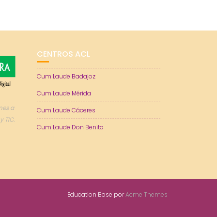
CENTROS ACL
Cum Laude Badajoz
Cum Laude Mérida
nes a
Cum Laude Cáceres
y TIC.
Cum Laude Don Benito
Education Base por
Acme Themes