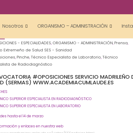
academiacumlaudeoposiciones
Nosotros
ORGANISMO – ADMINISTRACIÓN
Inst
ICIONES - ESPECIALIDADES
ORGANISMO - ADMINISTRACIÓN
Prensa
,
,
,
io Extremeño de Salud SES - Sanidad
iciones
Pinche
Técnico Especialista de Laboratorio
Técnico
,
,
,
alista de Radiodiagnóstico
VOCATORIA #OPOSICIONES
SERVICIO MADRILEÑO 
UD (SERMAS) WWW.ACADEMIACUMLAUDE.ES
NCHES
CNICO SUPERIOR ESPECIALISTA EN RADIODIAGNÓSTICO
CNICO SUPERIOR ESPECIALISTA EN LABORATORIO
udes hasta el 14 de marzo
formación y enlaces en nuestra web