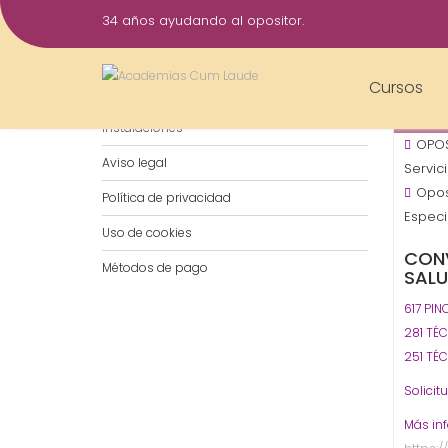
Saltar
34 años ayudando al opositor.
al
15
contenido
Feb
Cursos
Notificaciones por WhatsApp
2019
Instalaciones
OPOS
Aviso legal
Servic
Opos
Política de privacidad
Especi
Uso de cookies
CON
Métodos de pago
SAL
617 PI
281 TÉ
251 TÉ
Solicit
Más in