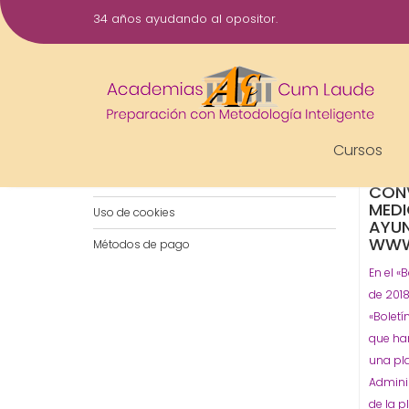
Saltar
34 años ayudando al opositor.
al
15
contenido
Feb
Notificaciones por WhatsApp
2019
Instalaciones
Ayu
Cursos
Aviso legal
Gestió
Política de privacidad
CONV
MEDI
Uso de cookies
AYUN
WWW
Métodos de pago
En el «
de 2018
«Boletí
que han
una pla
Adminis
de la p