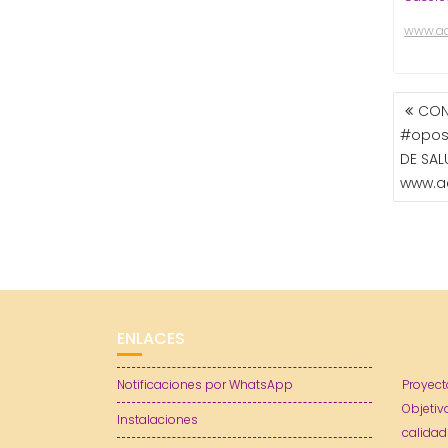
www.a
NAVE
CON
DE
#oposi
ENTR
DE SAL
www.a
ENLACES
Notificaciones por WhatsApp
Proyect
Objetiv
Instalaciones
calidad