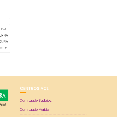
ONAL
ERNA
DURA
es
CENTROS ACL
Cum Laude Badajoz
Cum Laude Mérida