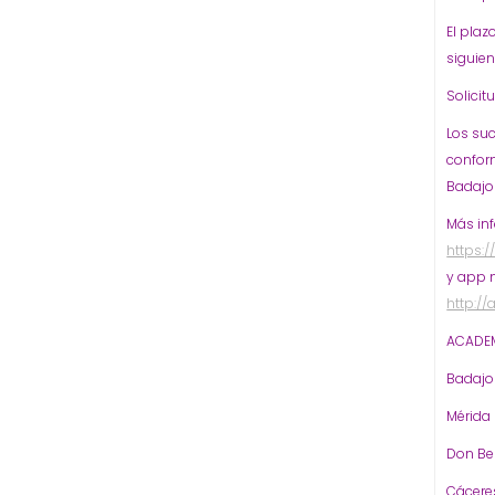
El plaz
siguien
Solicit
Los su
conform
Badajoz
Más in
https:
y app m
http:/
ACADEM
Badaj
Mérida
Don Be
Cácere