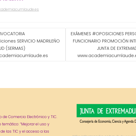
cademiacumlaude.es
GACIÓN
VOCATORIA
EXÁMENES #OPOSICIONES PERS
ciones SERVICIO MADRILEÑO
FUNCIONARIO PROMOCIÓN INT
ADAS
UD (SERMAS)
JUNTA DE EXTREMA
cademiacumlaude.es
www.academiacumlaude.
o de Comercio Electrónico y TIC.
o temático: “Mejorar el uso y
 de las TIC y el acceso a las