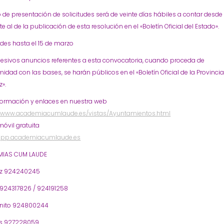
o de presentación de solicitudes será de veinte días hábiles a contar desde 
te al de la publicación de esta resolución en el «Boletín Oficial del Estado».
udes hasta el 15 de marzo
cesivos anuncios referentes a esta convocatoria, cuando proceda de
idad con las bases, se harán públicos en el «Boletín Oficial de la Provinci
».
formación y enlaces en nuestra web
//www.academiacumlaude.es/vistas/Ayuntamientos.html
óvil gratuita
/app.academiacumlaude.es
IAS CUM LAUDE
oz 924240245
 924317826 / 924191258
nito 924800244
s 927228059