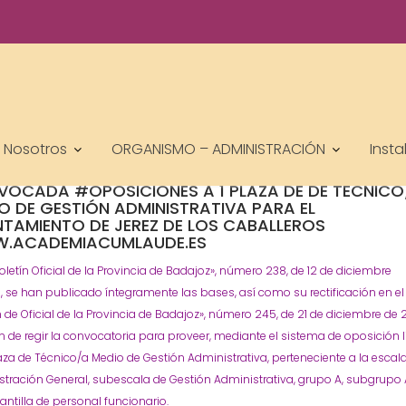
academiacumlaudeoposiciones
Ayuntamientos
ORGANISMO - ADMINISTRACIÓN
,
ntamiento de Jerez de los Caballeros
Oposiciones
Técnico Medio 
,
,
Nosotros
ORGANISMO – ADMINISTRACIÓN
Insta
n Administrativa
OCADA #OPOSICIONES A 1 PLAZA DE DE TÉCNICO
O DE GESTIÓN ADMINISTRATIVA PARA EL
TAMIENTO DE JEREZ DE LOS CABALLEROS
.ACADEMIACUMLAUDE.ES
Boletín Oficial de la Provincia de Badajoz», número 238, de 12 de diciembre
, se han publicado íntegramente las bases, así como su rectificación en el
n de Oficial de la Provincia de Badajoz», número 245, de 21 de diciembre de 2
 de regir la convocatoria para proveer, mediante el sistema de oposición l
za de Técnico/a Medio de Gestión Administrativa, perteneciente a la escal
tración General, subescala de Gestión Administrativa, grupo A, subgrupo 
lantilla de personal funcionario.