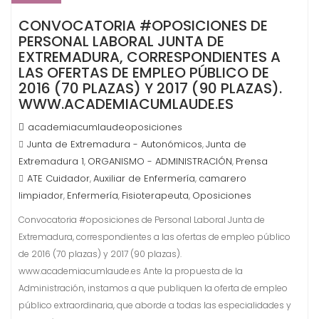
CONVOCATORIA #OPOSICIONES DE
PERSONAL LABORAL JUNTA DE
EXTREMADURA, CORRESPONDIENTES A
LAS OFERTAS DE EMPLEO PÚBLICO DE
2016 (70 PLAZAS) Y 2017 (90 PLAZAS).
WWW.ACADEMIACUMLAUDE.ES
academiacumlaudeoposiciones
Junta de Extremadura - Autonómicos
Junta de
,
Extremadura 1
ORGANISMO - ADMINISTRACIÓN
Prensa
,
,
ATE Cuidador
Auxiliar de Enfermería
camarero
,
,
limpiador
Enfermería
Fisioterapeuta
Oposiciones
,
,
,
Convocatoria #oposiciones de Personal Laboral Junta de
Extremadura, correspondientes a las ofertas de empleo público
de 2016 (70 plazas) y 2017 (90 plazas).
www.academiacumlaude.es Ante la propuesta de la
Administración, instamos a que publiquen la oferta de empleo
público extraordinaria, que aborde a todas las especialidades y