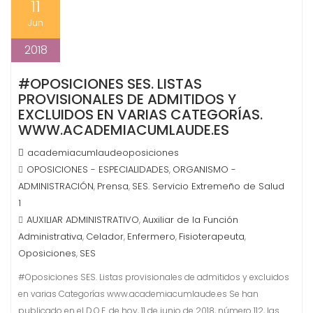
11
Jun
2018
#OPOSICIONES SES. LISTAS
PROVISIONALES DE ADMITIDOS Y
EXCLUIDOS EN VARIAS CATEGORÍAS.
WWW.ACADEMIACUMLAUDE.ES
academiacumlaudeoposiciones
OPOSICIONES - ESPECIALIDADES
ORGANISMO -
,
ADMINISTRACIÓN
Prensa
SES. Servicio Extremeño de Salud
,
,
1
AUXILIAR ADMINISTRATIVO
Auxiliar de la Función
,
Administrativa
Celador
Enfermero
Fisioterapeuta
,
,
,
,
Oposiciones
SES
,
#Oposiciones SES. Listas provisionales de admitidos y excluidos
en varias Categorías www.academiacumlaude.es Se han
publicado en el D.O.E. de hoy, 11 de junio de 2018, número 112, las