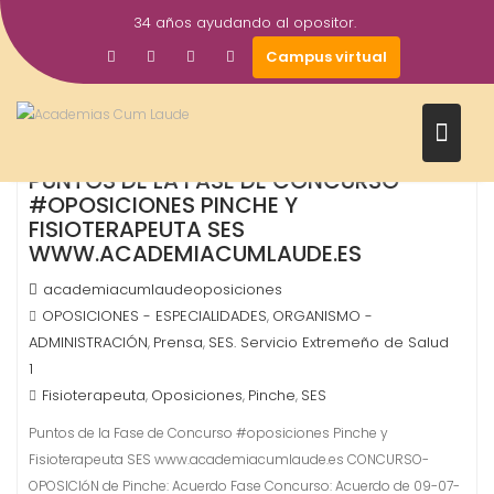
Saltar
34 años ayudando al opositor.
al
10
Campus virtual
contenido
Jul
2019
PUNTOS DE LA FASE DE CONCURSO
#OPOSICIONES PINCHE Y
FISIOTERAPEUTA SES
WWW.ACADEMIACUMLAUDE.ES
academiacumlaudeoposiciones
OPOSICIONES - ESPECIALIDADES
ORGANISMO -
,
ADMINISTRACIÓN
Prensa
SES. Servicio Extremeño de Salud
,
,
1
Fisioterapeuta
Oposiciones
Pinche
SES
,
,
,
Puntos de la Fase de Concurso #oposiciones Pinche y
Fisioterapeuta SES www.academiacumlaude.es CONCURSO-
OPOSICIóN de Pinche: Acuerdo Fase Concurso: Acuerdo de 09-07-