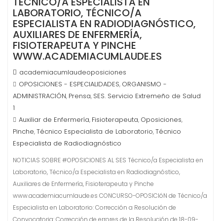
TÉCNICO/A ESPECIALISTA EN
LABORATORIO, TÉCNICO/A
ESPECIALISTA EN RADIODIAGNÓSTICO,
AUXILIARES DE ENFERMERÍA,
FISIOTERAPEUTA Y PINCHE
WWW.ACADEMIACUMLAUDE.ES
academiacumlaudeoposiciones
OPOSICIONES - ESPECIALIDADES
ORGANISMO -
,
ADMINISTRACIÓN
Prensa
SES. Servicio Extremeño de Salud
,
,
1
Auxiliar de Enfermería
Fisioterapeuta
Oposiciones
,
,
,
Pinche
Técnico Especialista de Laboratorio
Técnico
,
,
Especialista de Radiodiagnóstico
NOTICIAS SOBRE #OPOSICIONES AL SES Técnico/a Especialista en
Laboratorio, Técnico/a Especialista en Radiodiagnóstico,
Auxiliares de Enfermería, Fisioterapeuta y Pinche
www.academiacumlaude.es CONCURSO-OPOSICIóN de Técnico/a
Especialista en Laboratorio: Corrección a Resolución de
Convocatoria: Corrección de errores de la Resolución de 18-09-