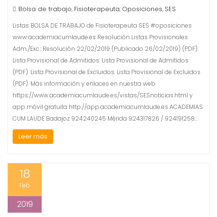
Bolsa de trabajo
Fisioterapeuta
Oposiciones
SES
,
,
,
Listas BOLSA DE TRABAJO de Fisioterapeuta SES #oposiciones
www.academiacumlaude.es Resolución Listas Provisionales
Adm./Exc.: Resolución 22/02/2019 (Publicado 26/02/2019) (PDF).
Lista Provisional de Admitidos: Lista Provisional de Admitidos
(PDF). Lista Provisional de Excluidos: Lista Provisional de Excluidos
(PDF). Más información y enlaces en nuestra web
https://www.academiacumlaude.es/vistas/SESnoticias.html y
app móvil gratuita http://app.academiacumlaude.es ACADEMIAS
CUM LAUDE Badajoz 924240245 Mérida 924317826 / 924191258…
Leer más
18
Feb
2019