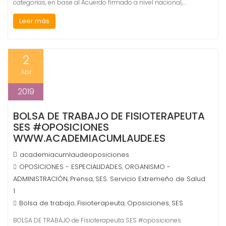
categorías, en base al Acuerdo firmado a nivel nacional,…
Leer más
2
Abr
2019
BOLSA DE TRABAJO DE FISIOTERAPEUTA
SES #OPOSICIONES
WWW.ACADEMIACUMLAUDE.ES
academiacumlaudeoposiciones
OPOSICIONES - ESPECIALIDADES
ORGANISMO -
,
ADMINISTRACIÓN
Prensa
SES. Servicio Extremeño de Salud
,
,
1
Bolsa de trabajo
Fisioterapeuta
Oposiciones
SES
,
,
,
BOLSA DE TRABAJO de Fisioterapeuta SES #oposiciones