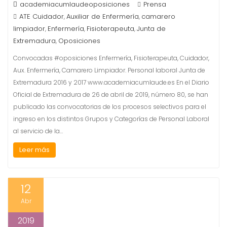
academiacumlaudeoposiciones
Prensa
ATE Cuidador
Auxiliar de Enfermería
camarero
,
,
limpiador
Enfermería
Fisioterapeuta
Junta de
,
,
,
Extremadura
Oposiciones
,
Convocadas #oposiciones Enfermería, Fisioterapeuta, Cuidador,
Aux. Enfermería, Camarero Limpiador. Personal laboral Junta de
Extremadura 2016 y 2017 www.academiacumlaude.es En el Diario
Oficial de Extremadura de 26 de abril de 2019, número 80, se han
publicado las convocatorias de los procesos selectivos para el
ingreso en los distintos Grupos y Categorías de Personal Laboral
al servicio de la…
Leer más
12
Abr
2019