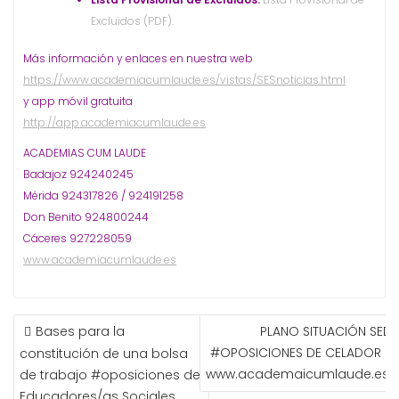
Excluidos (PDF).
Más información y enlaces en nuestra web
https://www.academiacumlaude.es/vistas/SESnoticias.html
y app móvil gratuita
http://app.academiacumlaude.es
ACADEMIAS CUM LAUDE
Badajoz 924240245
Mérida 924317826 / 924191258
Don Benito 924800244
Cáceres 927228059
www.academiacumlaude.es
NAVEGACIÓN
Bases para la
PLANO SITUACIÓN SEDE
DE
#OPOSICIONES DE CELADOR SE
constitución de una bolsa
ENTRADAS
www.academaicumlaude.es
de trabajo #oposiciones de
Educadores/as Sociales