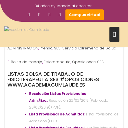
Saltar
34 años ayudando al opositor.
al
26
academiacumlaudeoposiciones
Campus virtual
contenido
Feb
2019
OPOSICIONES - ESPECIALIDADES
ORGANISMO -
,
ADMINISTRACIÓN
Prensa
SES. Servicio Extremeño de Salud
,
,
1
Bolsa de trabajo
Fisioterapeuta
Oposiciones
SES
,
,
,
LISTAS BOLSA DE TRABAJO DE
FISIOTERAPEUTA SES #OPOSICIONES
WWW.ACADEMIACUMLAUDE.ES
Resolución Listas Provisionales
Adm./Exc.:
Resolución 22/02/2019 (Publicado
26/02/2019) (PDF).
Lista Provisional de Admitidos:
Lista Provisional de
Admitidos (PDF).
Lista Provisional de Excluidos:
Lista Provisional de