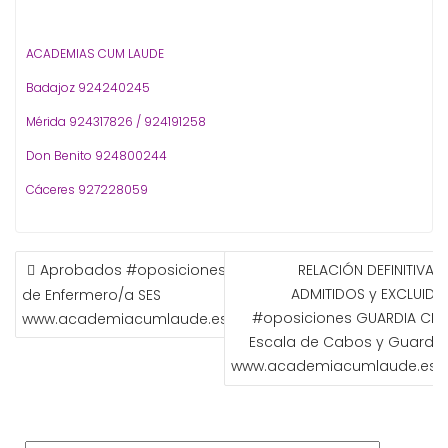
ACADEMIAS CUM LAUDE
Badajoz 924240245
Mérida 924317826 / 924191258
Don Benito 924800244
Cáceres 927228059
NAVEGACIÓN
Aprobados #oposiciones
RELACIÓN DEFINITIVA D
DE
ADMITIDOS y EXCLUIDO
de Enfermero/a SES
ENTRADAS
#oposiciones GUARDIA CIVIL
www.academiacumlaude.es
Escala de Cabos y Guardia
www.academiacumlaude.es