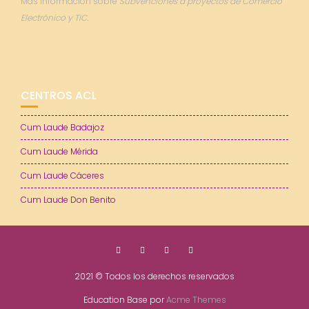
Más información sobre
Subvenciones a proyectos de Comercio
Electrónico y TIC.
CENTROS ACL
Cum Laude Badajoz
Cum Laude Mérida
Cum Laude Cáceres
Cum Laude Don Benito
2021 © Todos los derechos reservados
Education Base por
Acme Themes