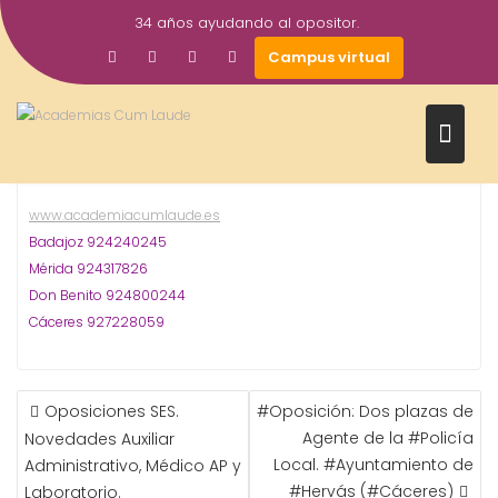
Saltar
34 años ayudando al opositor.
al
3
academiacumlaudeoposiciones
Prensa
Campus virtual
contenido
Oposiciones
Policía Local
Zafra
,
,
Jun
#Oposiciones Ayuntamiento de Zafra
2015
Lista provisional para dos plazas de Agentes de la
Policía Local
www.academiacumlaude.es
Badajoz 924240245
Mérida 924317826
Don Benito 924800244
Cáceres 927228059
NAVEGACIÓN
Oposiciones SES.
#Oposición: Dos plazas de
DE
Agente de la #Policía
Novedades Auxiliar
ENTRADAS
Local. #Ayuntamiento de
Administrativo, Médico AP y
#Hervás (#Cáceres)
Laboratorio.