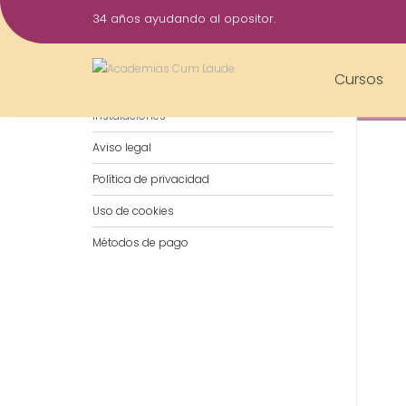
Saltar
34 años ayudando al opositor.
al
2
contenido
Jun
Cursos
Notificaciones por WhatsApp
2015
Instalaciones
Aviso legal
Política de privacidad
Uso de cookies
Métodos de pago