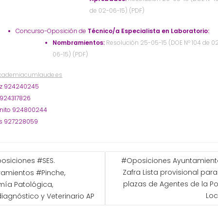
de 02-06-15) (PDF)
Concurso-Oposición de
Técnico/a Especialista en Laboratorio:
Nombramientos:
Resolución 25-05-15 (DOE Nº 104 de 0
06-15) (PDF)
cademiacumlaude.es
oz 924240245
 924317826
nito 924800244
s 927228059
GACIÓN
osiciones #SES.
#Oposiciones Ayuntamient
Zafra Lista provisional par
amientos #Pinche,
ADAS
plazas de Agentes de la Po
ía Patológica,
Loc
iagnóstico y Veterinario AP