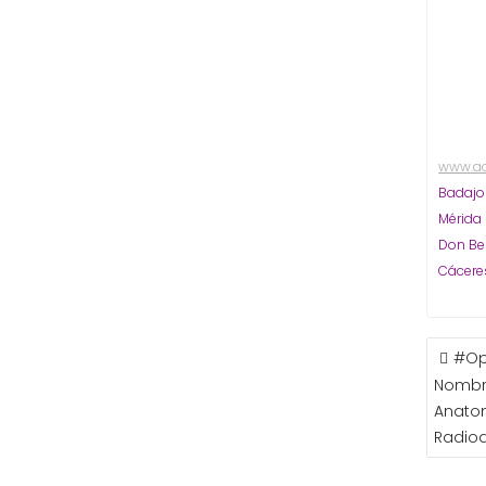
www.a
Badaj
Mérida
Don Be
Cácere
NAVE
#Op
DE
Nombr
ENTR
Anatom
Radiod