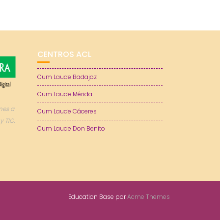
CENTROS ACL
Cum Laude Badajoz
Cum Laude Mérida
nes a
Cum Laude Cáceres
y TIC.
Cum Laude Don Benito
Education Base por
Acme Themes