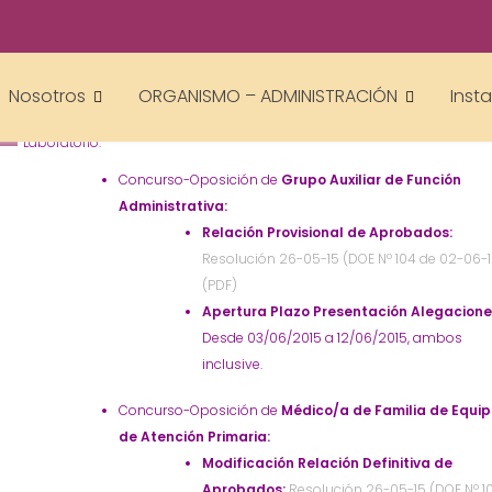
academiacumlaudeoposiciones
Prensa
AUXILIAR ADMINISTRATIVO
laboratorio
médico
Oposiciones
SES
,
,
,
,
Nosotros
ORGANISMO – ADMINISTRACIÓN
Inst
Oposiciones SES. Novedades Auxiliar Administrativo, Médico AP y
Laboratorio.
Concurso-Oposición de
Grupo Auxiliar de Función
Administrativa:
Relación Provisional de Aprobados:
Resolución 26-05-15 (DOE Nº 104 de 02-06-1
(PDF)
Apertura Plazo Presentación Alegacione
Desde 03/06/2015 a 12/06/2015, ambos
inclusive.
Concurso-Oposición de
Médico/a de Familia de Equi
de Atención Primaria:
Modificación Relación Definitiva de
Aprobados:
Resolución 26-05-15 (DOE Nº 1