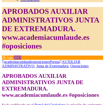
APROBADOS AUXILIAR
ADMINISTRATIVOS JUNTA
DE EXTREMADURA.
www.academiacumlaude.es
#oposiciones
28
Ago
2015
academiacumlaudeoposiciones
Prensa
AUXILIAR
ADMINISTRATIVO
,
Junta de Extremadura
,
Oposiciones
APROBADOS AUXILIAR
ADMINISTRATIVOS JUNTA DE
EXTREMADURA.
www.academiacumlaude.es #oposiciones
Se ha publicado en el
Portal del Ciudadano
la relación de aspirantes