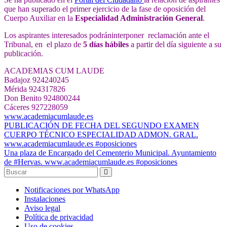
que han superado el primer ejercicio de la fase de oposición del
Cuerpo Auxiliar en la
Especialidad Administración General
.
Los aspirantes interesados podráninterponer reclamación ante el
Tribunal, en el plazo de
5 días hábiles
a partir del día siguiente a su
publicación.
ACADEMIAS CUM LAUDE
Badajoz 924240245
Mérida 924317826
Don Benito 924800244
Cáceres 927228059
www.academiacumlaude.es
Navegación
PUBLICACIÓN DE FECHA DEL SEGUNDO EXAMEN
CUERPO TÉCNICO ESPECIALIDAD ADMON. GRAL.
de
www.academiacumlaude.es #oposiciones
entradas
Una plaza de Encargado del Cementerio Municipal. Ayuntamiento
de #Hervas. www.academiacumlaude.es #oposiciones
Notificaciones por WhatsApp
Instalaciones
Aviso legal
Política de privacidad
Uso de cookies