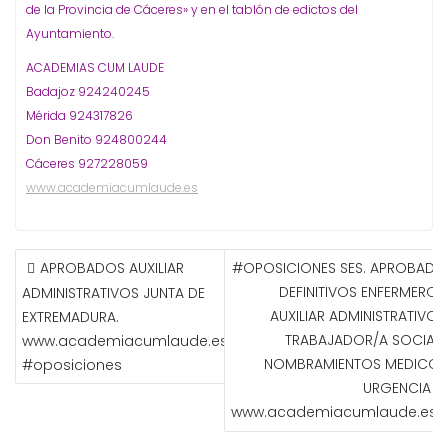
de la Provincia de Cáceres» y en el tablón de edictos del
Ayuntamiento.
ACADEMIAS CUM LAUDE
Badajoz 924240245
Mérida 924317826
Don Benito 924800244
Cáceres 927228059
www.academiacumlaude.es
NAVEGACIÓN
APROBADOS AUXILIAR
#OPOSICIONES SES. APROBADO
DE
DEFINITIVOS ENFERMERO/A
ADMINISTRATIVOS JUNTA DE
ENTRADAS
AUXILIAR ADMINISTRATIVO/A
EXTREMADURA.
TRABAJADOR/A SOCIAL, 
www.academiacumlaude.es
NOMBRAMIENTOS MEDICO/
#oposiciones
URGENCIA AP
www.academiacumlaude.es