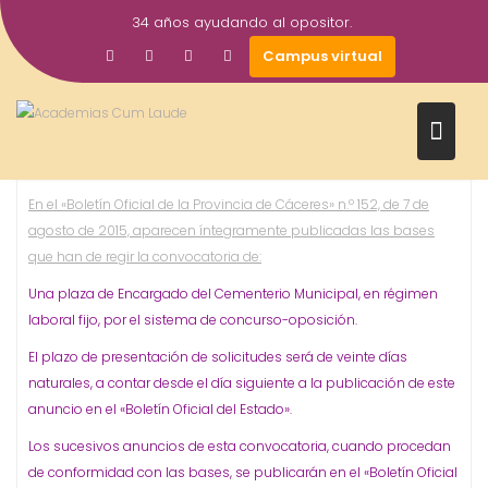
Saltar
34 años ayudando al opositor.
al
31
academiacumlaudeoposiciones
Prensa
Campus virtual
contenido
Cementerio
Hervás
Oposiciones
,
,
Ago
Una plaza de Encargado del Cementerio
2015
Municipal. Ayuntamiento de #Hervas.
www.academiacumlaude.es #oposiciones
En el «Boletín Oficial de la Provincia de Cáceres» n.º 152, de 7 de
agosto de 2015, aparecen íntegramente publicadas las bases
que han de regir la convocatoria de:
Una plaza de Encargado del Cementerio Municipal, en régimen
laboral fijo, por el sistema de concurso-oposición.
El plazo de presentación de solicitudes será de veinte días
naturales, a contar desde el día siguiente a la publicación de este
anuncio en el «Boletín Oficial del Estado».
Los sucesivos anuncios de esta convocatoria, cuando procedan
de conformidad con las bases, se publicarán en el «Boletín Oficial