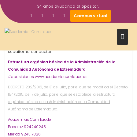
Saltar
34 años ayudando al opositor.
al
3
academiacumlaudeoposiciones
Prensa
Campus virtual
contenido
Ago
2015
Junta de Extremadura
Oposiciones
subalterno
,
,
,
subalterno conductor
Estructura orgánica básica de la Administración de la
Comunidad Autónoma de Extremadura
#oposiciones www.academiacumlaude.es
DECRETO 232/2015, de 31 de julio, por el que se modifica el Decreto
154/2015, de 17 de julio, por el que se establece la estructura
orgánica básica de la Administración de la Comunidad
Autónoma de Extremadura.
Academias Cum Laude
Badajoz 924240245
Mérida 924317826