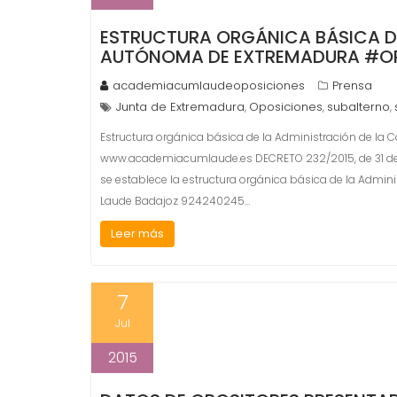
ESTRUCTURA ORGÁNICA BÁSICA D
AUTÓNOMA DE EXTREMADURA #O
academiacumlaudeoposiciones
Prensa
Junta de Extremadura
Oposiciones
subalterno
,
,
,
Estructura orgánica básica de la Administración de 
www.academiacumlaude.es DECRETO 232/2015, de 31 de julio
se establece la estructura orgánica básica de la Ad
Laude Badajoz 924240245…
Leer más
7
Jul
2015