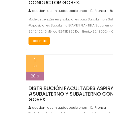
CONDUCTOR GOBEX.
academiacumlaudeoposiciones
Prensa
Modelos de exámen y soluciones para Subalterno y Subal
#oposiciones Subalterno EXAMEN PLANTILLA Subaltern
924240245 Mérida 924317826 Don Benito 924800244
Leer más
1
Jul
2015
DISTRIBUCIÓN FACULTADES ASPIR
#SUBALTERNO Y SUBALTERNO CON
GOBEX
academiacumlaudeoposiciones
Prensa