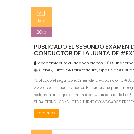
23
Nov
2015
PUBLICADO EL SEGUNDO EXÁMEN 
CONDUCTOR DE LA JUNTA DE #E
academiacumlaudeoposiciones
Subalterno
Gobex
Junta de Extremadura
Oposiciones
suba
,
,
,
Publicado el segundo exámen de la #oposición a #Sub
www.academiacumlaude.es Recordar que para impugnar 
reclamaciones que estimen oportunas dentro de los 5 dí
SUBALTERNO -CONDUCTOR TURNO CONVOCADOS PRESEN
Leer más