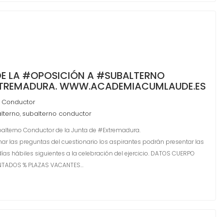
DE LA #OPOSICIÓN A #SUBALTERNO
XTREMADURA. WWW.ACADEMIACUMLAUDE.ES
 Conductor
lterno
subalterno conductor
,
alterno Conductor de la Junta de #Extremadura.
las preguntas del cuestionario los aspirantes podrán presentar las
as hábiles siguientes a la celebración del ejercicio. DATOS CUERPO
TADOS % PLAZAS VACANTES…