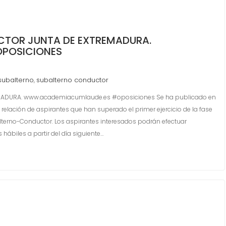
TOR JUNTA DE EXTREMADURA.
POSICIONES
subalterno
subalterno conductor
,
DURA. www.academiacumlaude.es #oposiciones Se ha publicado en
 relación de aspirantes que han superado el primer ejercicio de la fase
terno-Conductor. Los aspirantes interesados podrán efectuar
hábiles a partir del día siguiente…