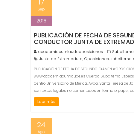
17
Sep
2015
PUBLICACIÓN DE FECHA DE SEGU
CONDUCTOR JUNTA DE EXTREMA
academiacumlaudeoposiciones
Subalterno
Junta de Extremadura
Oposiciones
subalterno 
,
,
PUBLICACIÓN DE FECHA DE SEGUNDO EXAMEN #OPOSICI
www.academiacumlaude.es Cuerpo Subalterno Especialid
Centro Universitario de Mérida, Avda. Santa Teresa de Jor
son textos legales no comentados en formato papel,
Leer más
24
Ago