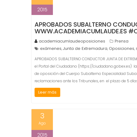
2015
APROBADOS SUBALTERNO CONDUC
WWW.ACADEMIACUMLAUDE.ES #O
academiacumlaudeoposiciones
Prensa
exámenes
Junta de Extremadura
Oposiciones
,
,
,
APROBADOS SUBALTERNO CONDUCTOR JUNTA DE EXTREMA
el Portal del Ciudadano (https://ciudadano.gobex.es) la
de oposición del Cuerpo Subalterno Especialidad Subal
reclamaciones ante los Tribunales, en el plazo de 5 días 
Leer más
3
Ago
2015