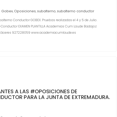
Gobex
Oposiciones
subalterno
subalterno conductor
,
,
,
terno Conductor GOBEX. Pruebas realizadas el 4 y 5 de Julio.
o-Conductor EXAMEN PLANTILLA Academias Cum Laude Badajoz
 Cáceres 927228059 www.academiacumlaude.es
ANTES A LAS #OPOSICIONES DE
DUCTOR PARA LA JUNTA DE EXTREMADURA.