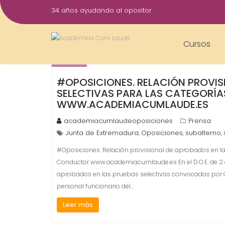
Saltar
34 años ayudando al opositor.
al
2
contenido
Feb
Cursos
2017
#OPOSICIONES. RELACIÓN PROVIS
SELECTIVAS PARA LAS CATEGORÍ
WWW.ACADEMIACUMLAUDE.ES
academiacumlaudeoposiciones
Prensa
Junta de Extremadura
Oposiciones
subalterno
,
,
,
#Oposiciones. Relación provisional de aprobados en la
Conductor www.academiacumlaude.es En el D.O.E. de 2 de
aprobados en las pruebas selectivas convocadas por O
personal funcionario del…
Leer más