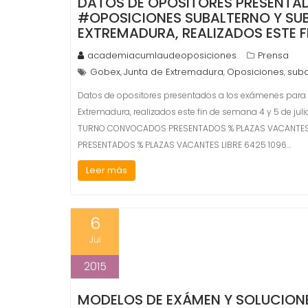
DATOS DE OPOSITORES PRESENTAD
#OPOSICIONES SUBALTERNO Y S
EXTREMADURA, REALIZADOS ESTE FI
academiacumlaudeoposiciones
Prensa
Gobex
Junta de Extremadura
Oposiciones
suba
,
,
,
Datos de opositores presentados a los exámenes para 
Extremadura, realizados este fin de semana 4 y 5 de
TURNO CONVOCADOS PRESENTADOS % PLAZAS VACANTES L
PRESENTADOS % PLAZAS VACANTES LIBRE 6425 1096…
Leer más
6
Jul
2015
MODELOS DE EXÁMEN Y SOLUCION