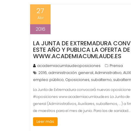
27
Abr
2016
LA JUNTA DE EXTREMADURA CONV
ESTE AÑO Y PUBLICA LA OFERTA D
WWW.ACADEMIACUMLAUDE.ES
academiacumlaudeoposiciones
Prensa
2016
administración general
Administrativo
AUX
,
,
,
empleo público
Oposiciones
subalterno
subalter
,
,
,
La Junta de Extremadura convocará nuevas oposiciones 
#oposiciones www.academiacumlaude.es La Junta de E
general (Administrativos, Auxiliares, subalternos, … ) a
de maestros para el mes de junio. Para las de sanidad…
Leer más