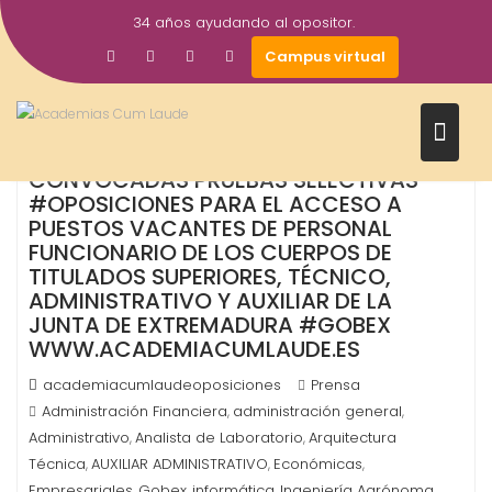
Saltar
34 años ayudando al opositor.
al
29
Campus virtual
contenido
Dic
2017
CONVOCADAS PRUEBAS SELECTIVAS
#OPOSICIONES PARA EL ACCESO A
PUESTOS VACANTES DE PERSONAL
FUNCIONARIO DE LOS CUERPOS DE
TITULADOS SUPERIORES, TÉCNICO,
ADMINISTRATIVO Y AUXILIAR DE LA
JUNTA DE EXTREMADURA #GOBEX
WWW.ACADEMIACUMLAUDE.ES
academiacumlaudeoposiciones
Prensa
Administración Financiera
administración general
,
,
Administrativo
Analista de Laboratorio
Arquitectura
,
,
Técnica
AUXILIAR ADMINISTRATIVO
Económicas
,
,
,
Empresariales
Gobex
informática
Ingeniería Agrónoma
,
,
,
,