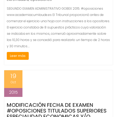
SEGUNDO EXAMEN ADMINISTRATIVO GOBEX 2015. #oposiciones
www.academiacumlaude.es El Tribunal proporcionó antes de
comenzar el ejercicio una hoja con instrucciones a los opositores.
El ejercicio constaba de 8 supuestos prácticos cuya valoración
se indicaba en los mismos, comenzó aproximadamente sobre
las 10,30 horas y se concedió para realizarlo un tiempo de 2 horas
y 30 minutos.…
Leer más
19
Oct
2015
MODIFICACIÓN FECHA DE EXAMEN
#OPOSICIONES TITULADOS SUPERIORES
ESPECIALIDAD ECONOMICAS Y/O