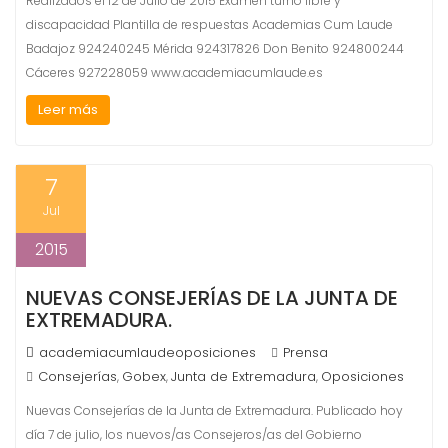
Realizados el 12 de Julio de 2015 Examen turno libre y
discapacidad Plantilla de respuestas Academias Cum Laude
Badajoz 924240245 Mérida 924317826 Don Benito 924800244
Cáceres 927228059 www.academiacumlaude.es
Leer más
7
Jul
2015
NUEVAS CONSEJERÍAS DE LA JUNTA DE
EXTREMADURA.
academiacumlaudeoposiciones
Prensa
Consejerías
Gobex
Junta de Extremadura
Oposiciones
,
,
,
Nuevas Consejerías de la Junta de Extremadura. Publicado hoy
día 7 de julio, los nuevos/as Consejeros/as del Gobierno