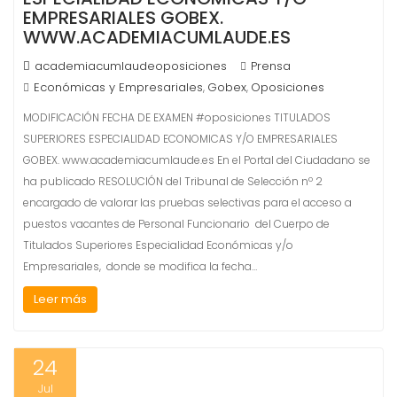
EMPRESARIALES GOBEX.
WWW.ACADEMIACUMLAUDE.ES
academiacumlaudeoposiciones
Prensa
Económicas y Empresariales
Gobex
Oposiciones
,
,
MODIFICACIÓN FECHA DE EXAMEN #oposiciones TITULADOS
SUPERIORES ESPECIALIDAD ECONOMICAS Y/O EMPRESARIALES
GOBEX. www.academiacumlaude.es En el Portal del Ciudadano se
ha publicado RESOLUCIÓN del Tribunal de Selección nº 2
encargado de valorar las pruebas selectivas para el acceso a
puestos vacantes de Personal Funcionario del Cuerpo de
Titulados Superiores Especialidad Económicas y/o
Empresariales, donde se modifica la fecha…
Leer más
24
Jul