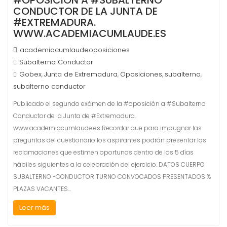
#OPOSICIÓN A #SUBALTERNO
CONDUCTOR DE LA JUNTA DE
#EXTREMADURA.
WWW.ACADEMIACUMLAUDE.ES
academiacumlaudeoposiciones
Subalterno Conductor
Gobex
Junta de Extremadura
Oposiciones
subalterno
,
,
,
,
subalterno conductor
Publicado el segundo exámen de la #oposición a #Subalterno
Conductor de la Junta de #Extremadura.
www.academiacumlaude.es Recordar que para impugnar las
preguntas del cuestionario los aspirantes podrán presentar las
reclamaciones que estimen oportunas dentro de los 5 días
hábiles siguientes a la celebración del ejercicio. DATOS CUERPO
SUBALTERNO -CONDUCTOR TURNO CONVOCADOS PRESENTADOS %
PLAZAS VACANTES…
Leer más