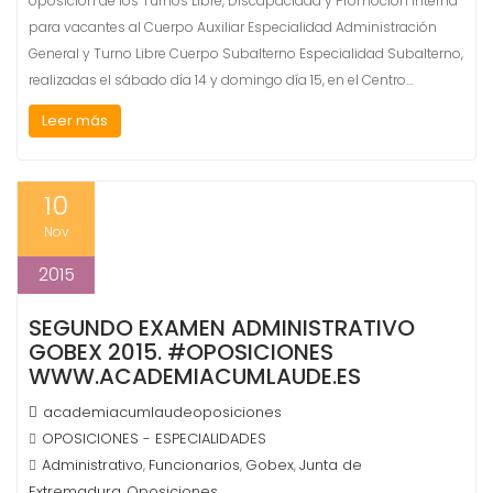
oposición de los Turnos Libre, Discapacidad y Promoción Interna
para vacantes al Cuerpo Auxiliar Especialidad Administración
General y Turno Libre Cuerpo Subalterno Especialidad Subalterno,
realizadas el sábado día 14 y domingo día 15, en el Centro…
Leer más
10
Nov
2015
SEGUNDO EXAMEN ADMINISTRATIVO
GOBEX 2015. #OPOSICIONES
WWW.ACADEMIACUMLAUDE.ES
academiacumlaudeoposiciones
OPOSICIONES - ESPECIALIDADES
Administrativo
Funcionarios
Gobex
Junta de
,
,
,
Extremadura
Oposiciones
,