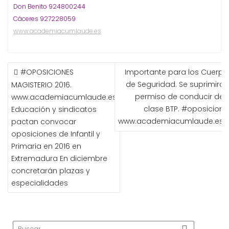
Don Benito 924800244
Cáceres 927228059
www.academiacumlaude.es
NAVEGACIÓN
#OPOSICIONES
Importante para los Cuerpo
DE
de Seguridad. Se suprimirá e
MAGISTERIO 2016.
ENTRADAS
permiso de conducir de l
www.academiacumlaude.es
clase BTP. #oposicione
Educación y sindicatos
www.academiacumlaude.es
pactan convocar
oposiciones de Infantil y
Primaria en 2016 en
Extremadura En diciembre
concretarán plazas y
especialidades