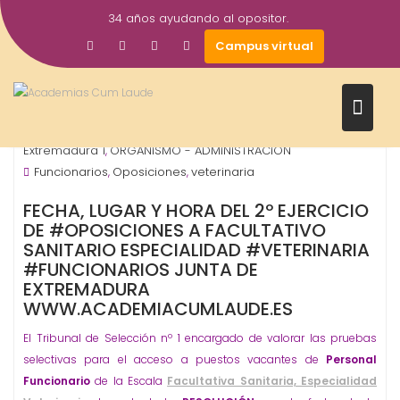
Saltar
34 años ayudando al opositor.
al
21
academiacumlaudeoposiciones
Campus virtual
contenido
Oct
2015
Junta de Extremadura - Autonómicos
Junta de
,
Extremadura 1
ORGANISMO - ADMINISTRACIÓN
,
Funcionarios
Oposiciones
veterinaria
,
,
FECHA, LUGAR Y HORA DEL 2º EJERCICIO
DE #OPOSICIONES A FACULTATIVO
SANITARIO ESPECIALIDAD #VETERINARIA
#FUNCIONARIOS JUNTA DE
EXTREMADURA
WWW.ACADEMIACUMLAUDE.ES
El Tribunal de Selección nº 1 encargado de valorar las pruebas
selectivas para el acceso a puestos vacantes de
Personal
Funcionario
de la Escala
Facultativa Sanitaria, Especialidad