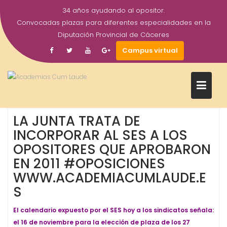
Saltar
34 años ayudando al opositor.
al
Convocadas plazas para diferentes especialidades en la
28
academiacumlaudeoposiciones
contenido
Diputación Provincial de Cáceres
Oct
Campus virtual
2015
OPOSICIONES - ESPECIALIDADES
ORGANISMO -
,
ADMINISTRACIÓN
SES. Servicio Extremeño de Salud 1
,
Oposiciones
SES
,
LA JUNTA TRATA DE
INCORPORAR AL SES A LOS
OPOSITORES QUE APROBARON
EN 2011 #OPOSICIONES
WWW.ACADEMIACUMLAUDE.E
S
El calendario expuesto por el SES hoy a los sindicatos señala:
el 16 de noviembre para la elección de plaza de los 27