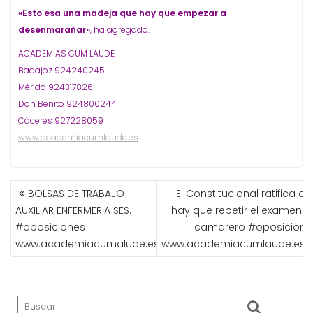
«Esto esa una madeja que hay que empezar a
desenmarañar»
, ha agregado.
ACADEMIAS CUM LAUDE
Badajoz 924240245
Mérida 924317826
Don Benito 924800244
Cáceres 927228059
www.academiacumlaude.es
NAVEGACIÓN
BOLSAS DE TRABAJO
El Constitucional ratifica q
DE
AUXILIAR ENFERMERIA SES.
hay que repetir el examen d
ENTRADAS
#oposiciones
camarero #oposicione
www.academiacumalude.es
www.academiacumlaude.es