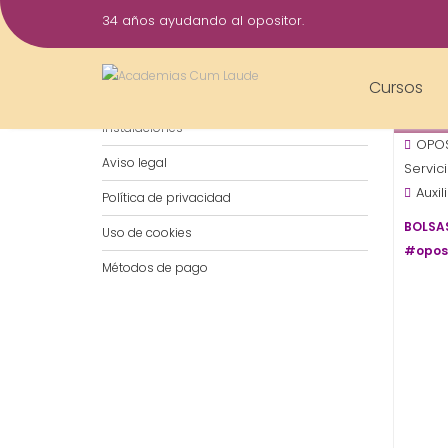
Saltar
34 años ayudando al opositor.
al
26
contenido
Oct
Cursos
Notificaciones por WhatsApp
2015
Instalaciones
OPOS
Aviso legal
Servic
Auxi
Política de privacidad
BOLSAS
Uso de cookies
#opos
Métodos de pago