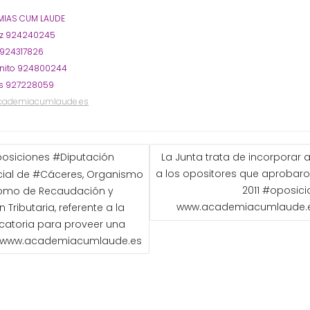
IAS CUM LAUDE
oz 924240245
 924317826
nito 924800244
s 927228059
cademiacumlaude.es
GACIÓN
osiciones #Diputación
La Junta trata de incorporar a
a los opositores que aprobar
cial de #Cáceres, Organismo
ADAS
2011 #oposic
omo de Recaudación y
www.academiacumlaude.
 Tributaria, referente a la
atoria para proveer una
. www.academiacumlaude.es