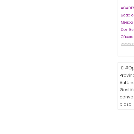
ACADEM
Badaj
Mérida
Don Be
Cácere
www.a
NAVE
#Op
DE
Provin
ENTR
Autón
Gestión
convoc
plaza