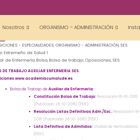
academiacumlaudeoposiciones
Nosotros
ORGANISMO – ADMINISTRACIÓN
Inst
ICIONES - ESPECIALIDADES
ORGANISMO - ADMINISTRACIÓN
SES.
,
,
io Extremeño de Salud 1
liar de Enfermería
Bolsa
Bolsa de trabajo
Oposiciones
SES
,
,
,
,
 DE TRABAJO AUXILIAR ENFERMERIA SES.
iciones www.academiacumalude.es
Bolsa de Trabajo de
Auxiliar de Enfermería:
Constitución Bolsa de Trabajo:
Resolución 16-10-2015
(Publicado 26-10-2015) (PDF)
Resolución Listas Definitivas Adm./Exc.:
Resolución 16
2015 (Publicado 26-10-2015) (PDF)
Lista Definitiva de Admitidos:
Unidad de Hemodiálisis
(PDF)