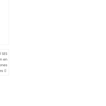
l SES
on en
iones
es