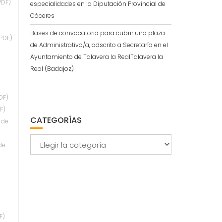
PDF)
especialidades en la Diputación Provincial de
Cáceres
Bases de convocatoria para cubrir una plaza
PDF)
de Administrativo/a, adscrito a Secretaría en el
Ayuntamiento de Talavera la RealTalavera la
Real (Badajoz)
DF)
F)
CATEGORÍAS
 de
Categorías
de
F)