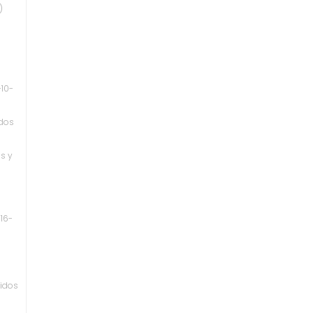
)
-10-
idos
os y
16-
uidos