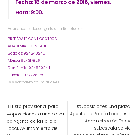
Fecha: 18 de marzo de 2016, viernes.
Hora: 9:00.
Aquí puedes descargarte esta Resolución
PREPÁRATE CON NOSOTROS
ACADEMIAS CUM LAUDE
Badajoz 924240245
Mérida 924317826
Don Benito 924800244
Cáceres 927228059
www.academiacumlaude.es
NAVEGACIÓN
Lista provisional para
#Oposiciones Una plaza d
DE
Agente de Policía Local, escal
#oposiciones a una plaza
ENTRADAS
Administración Especial
de Agente de la Policía
subescala Servicio
Local. Ayuntamiento de