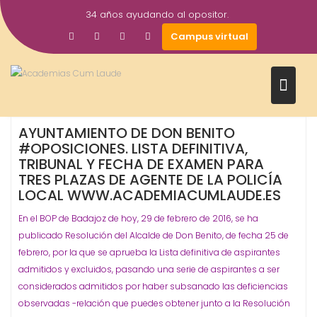
Saltar
34 años ayudando al opositor.
al
29
academiacumlaudeoposiciones
Prensa
Campus virtual
contenido
Feb
2016
Ayuntamiento
Don Benito
Oposiciones
Policía Local
,
,
,
AYUNTAMIENTO DE DON BENITO
#OPOSICIONES. LISTA DEFINITIVA,
TRIBUNAL Y FECHA DE EXAMEN PARA
TRES PLAZAS DE AGENTE DE LA POLICÍA
LOCAL WWW.ACADEMIACUMLAUDE.ES
En el BOP de Badajoz de hoy, 29 de febrero de 2016, se ha
publicado Resolución del Alcalde de Don Benito, de fecha 25 de
febrero, por la que se aprueba la Lista definitiva de aspirantes
admitidos y excluidos, pasando una serie de aspirantes a ser
considerados admitidos por haber subsanado las deficiencias
observadas -relación que puedes obtener junto a la Resolución