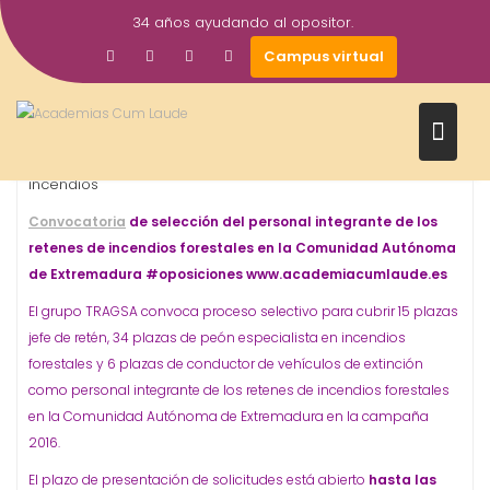
Saltar
34 años ayudando al opositor.
al
29
academiacumlaudeoposiciones
Prensa
Campus virtual
contenido
Mar
2016
Junta de Extremadura
Oposiciones
Retenes de
,
,
incendios
Convocatoria
de selección del personal integrante de los
retenes de incendios forestales en la Comunidad Autónoma
de Extremadura #oposiciones www.academiacumlaude.es
El grupo TRAGSA convoca proceso selectivo para cubrir 15 plazas
jefe de retén, 34 plazas de peón especialista en incendios
forestales y 6 plazas de conductor de vehículos de extinción
como personal integrante de los retenes de incendios forestales
en la Comunidad Autónoma de Extremadura en la campaña
2016.
El plazo de presentación de solicitudes está abierto
hasta las