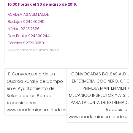
10:00 horas del 30 de marzo de 2016.
ACADEMIAS CUM LAUDE
Badajoz 924240245
Mérida 924317826
Don Benito 924800244
Cáceres 927228059
www.academiacumlaude.es
NAVEGACIÓN
Convocatoria de un
CONVOCADAS BOLSAS AUXILIA
DE
ENFERMERIA, COCINERO, OFICIA
Guarda Rural y de Campo
ENTRADAS
PRIMERA MANTENIMIENTO 
en el Ayuntamiento de
MECÁNICO INSPECTOR Y ATS-DU
Solana de los Barros
PARA LA JUNTA DE EXTREMADUR
#oposiciones
#oposicione
www.academiacumlaude.es
www.academiacumlaude.es