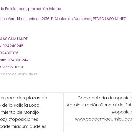
 de Policía Local, promoción interna.
de la Vera, 14 de junio de 2016. El Alcalde en funciones, PEDRO LASO NÚÑEZ.
IAS CUM LAUDE
oz 924240245
 924317826
nito 924800244
s 927228059
cademiacumlaude.es
GACIÓN
es para dos plazas de
Convocatoria de oposici
Administración General del Es
 de la Policía Local.
ADAS
#oposici
miento de Montijo
www.academiacumlaude.
oz). #oposiciones
cademiacumlaude.es