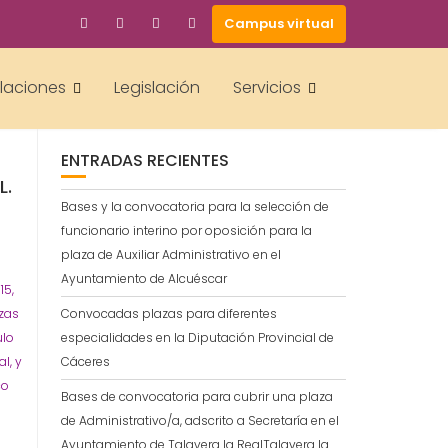
Campus virtual
BUSCAR
alaciones
Legislación
Servicios
ENTRADAS RECIENTES
L.
Bases y la convocatoria para la selección de
funcionario interino por oposición para la
plaza de Auxiliar Administrativo en el
Ayuntamiento de Alcuéscar
15,
azas
Convocadas plazas para diferentes
ulo
especialidades en la Diputación Provincial de
l, y
Cáceres
co
Bases de convocatoria para cubrir una plaza
de Administrativo/a, adscrito a Secretaría en el
Ayuntamiento de Talavera la RealTalavera la