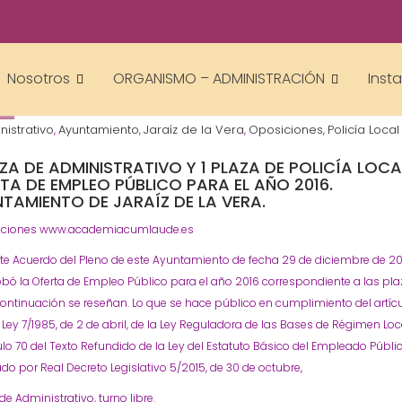
academiacumlaudeoposiciones
Prensa
Nosotros
ORGANISMO – ADMINISTRACIÓN
Inst
nistrativo
Ayuntamiento
Jaraíz de la Vera
Oposiciones
Policía Local
,
,
,
,
AZA DE ADMINISTRATIVO Y 1 PLAZA DE POLICÍA LOCA
TA DE EMPLEO PÚBLICO PARA EL AÑO 2016.
TAMIENTO DE JARAÍZ DE LA VERA.
ciones www.academiacumlaude.es
e Acuerdo del Pleno de este Ayuntamiento de fecha 29 de diciembre de 20
bó la Oferta de Empleo Público para el año 2016 correspondiente a las pl
ontinuación se reseñan. Lo que se hace público en cumplimiento del artíc
a Ley 7/1985, de 2 de abril, de la Ley Reguladora de las Bases de Régimen Loca
culo 70 del Texto Refundido de la Ley del Estatuto Básico del Empleado Públi
o por Real Decreto Legislativo 5/2015, de 30 de octubre,
 de Administrativo, turno libre.