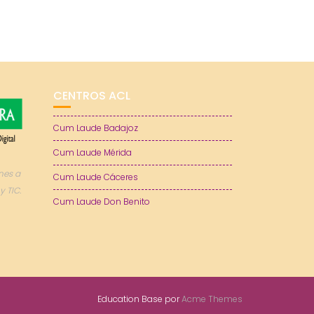
CENTROS ACL
Cum Laude Badajoz
Cum Laude Mérida
nes a
Cum Laude Cáceres
y TIC.
Cum Laude Don Benito
Education Base por
Acme Themes