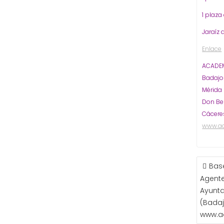
1 plaza
Jaraíz 
Enlace
ACADEM
Badaj
Mérida
Don Be
Cácere
www.a
NAVE
Bas
DE
Agente
ENTR
Ayunta
(Badaj
www.a