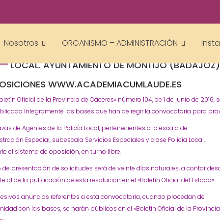
academiacumlaudeoposiciones
Prensa
Ayuntamiento
Montijo
Oposiciones
Policía Local
,
,
,
Nosotros
ORGANISMO – ADMINISTRACIÓN
Inst
BASES PARA DOS PLAZAS DE AGENTE DE LA POLI
LOCAL. AYUNTAMIENTO DE MONTIJO (BADAJOZ)
OSICIONES WWW.ACADEMIACUMLAUDE.ES
Boletín Oficial de la Provincia de Cáceres» número 104, de 1 de junio de 2016, 
licado íntegramente las bases que han de regir la convocatoria para prov
zas de Agentes de la Policía Local, pertenecientes a la escala de
tración Especial, subescala Servicios Especiales y clase Policía Local,
e el sistema de oposición, en turno libre.
o de presentación de solicitudes será de veinte días naturales, a contar des
te al de la publicación de esta resolución en el «Boletín Oficial del Estado».
cesivos anuncios referentes a esta convocatoria, cuando procedan de
idad con las bases, se harán públicos en el «Boletín Oficial de la Provinci