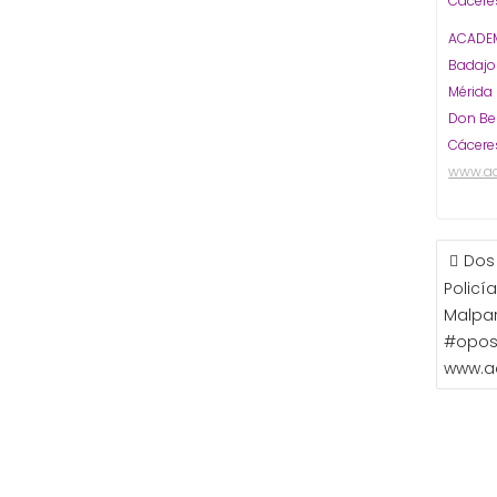
Cáceres
ACADEM
Badaj
Mérida
Don Be
Cácere
www.a
NAVE
Dos
DE
Policí
ENTR
Malpar
#opos
www.a