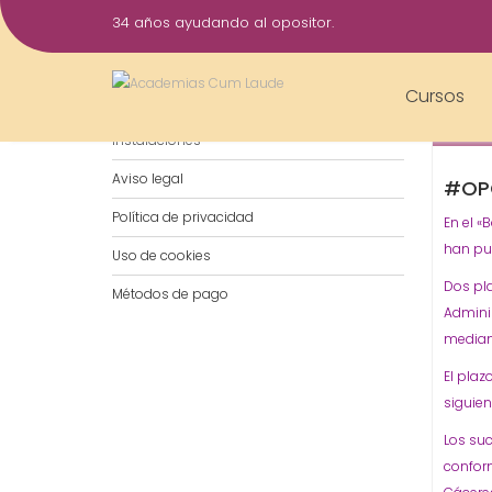
Saltar
34 años ayudando al opositor.
al
20
contenido
Jun
Cursos
Notificaciones por WhatsApp
2016
Instalaciones
Aviso legal
#OP
Política de privacidad
En el «
han pub
Uso de cookies
Dos pla
Métodos de pago
Adminis
mediant
El plaz
siguien
Los su
conform