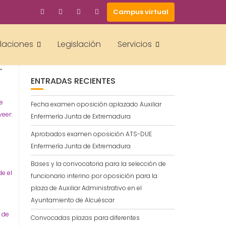
Campus virtual
BUSCAR
alaciones
Legislación
Servicios
CÍA
.
ENTRADAS RECIENTES
se
Fecha examen oposición aplazado Auxiliar
eer:
Enfermería Junta de Extremadura
Aprobados examen oposición ATS-DUE
Enfermería Junta de Extremadura
Bases y la convocatoria para la selección de
de el
funcionario interino por oposición para la
plaza de Auxiliar Administrativo en el
Ayuntamiento de Alcuéscar
a de
Convocadas plazas para diferentes