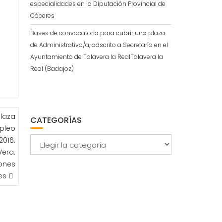
especialidades en la Diputación Provincial de
Cáceres
Bases de convocatoria para cubrir una plaza
de Administrativo/a, adscrito a Secretaría en el
Ayuntamiento de Talavera la RealTalavera la
Real (Badajoz)
plaza
CATEGORÍAS
mpleo
2016.
Categorías
Vera.
ones
es