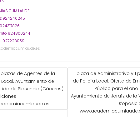
».
IAS CUM LAUDE
oz 924240245
 924317826
nito 924800244
s 927228059
cademiacumlaude.es
GACIÓN
 plazas de Agentes de la
1 plaza de Administrativo y 1 
de Policía Local. Oferta de E
a Local. Ayuntamiento de
ADAS
Público para el año 
tida de Plasencia (Cáceres).
Ayuntamiento de Jaraíz de la 
iciones
#oposici
cademiacumlaude.es
www.academiacumlaude.