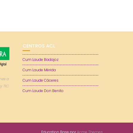
CENTROS ACL
Cum Laude Badajoz
Cum Laude Mérida
nes a
Cum Laude Cáceres
y TIC.
Cum Laude Don Benito
Education Base por
Acme Themes