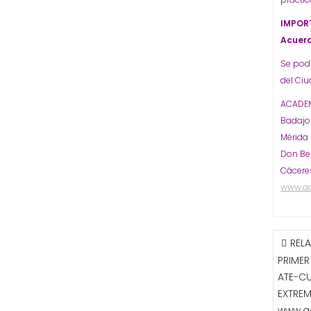
IMPORT
Acuer
Se podr
del Ci
ACADEM
Badaj
Mérida
Don Be
Cácere
www.a
NAVE
REL
DE
PRIMER
ENTR
ATE-C
EXTRE
www.a