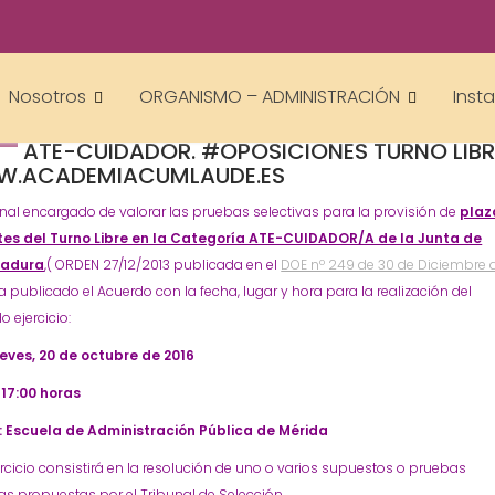
academiacumlaudeoposiciones
Prensa
ATE
Cuidador
Junta de Extremadura
Oposiciones
,
,
,
Nosotros
ORGANISMO – ADMINISTRACIÓN
Inst
PUBLICACIÓN DE LA FECHA DEL 2º EXAMEN D
ATE-CUIDADOR. #OPOSICIONES TURNO LIBR
.ACADEMIACUMLAUDE.ES
unal encargado de valorar las pruebas selectivas para la provisión de
plaz
es del Turno Libre en la Categoría ATE-CUIDADOR/A de la Junta de
madura
,( ORDEN 27/12/2013 publicada en el
DOE nº 249 de 30 de Diciembre 
a publicado el Acuerdo con la fecha, lugar y hora para la realización del
 ejercicio:
ueves, 20 de octubre de 2016
17:00 horas
 Escuela de Administración Pública de Mérida
ercicio consistirá en la resolución de uno o varios supuestos o pruebas
as propuestas por el Tribunal de Selección.