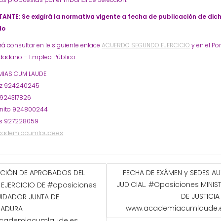
ANTE: Se exigirá la normativa vigente a fecha de publicación de dic
do
á consultar en le siguiente enlace
ACUERDO SEGUNDO EJERCICIO
y en el Por
udadano – Empleo Público.
IAS CUM LAUDE
oz 924240245
 924317826
nito 924800244
s 927228059
cademiacumlaude.es
GACIÓN
ACIÓN DE APROBADOS DEL
FECHA DE EXÁMEN y SEDES AU
JUDICIAL. #Oposiciones MINIS
 EJERCICIO DE #oposiciones
ADAS
DE JUSTICIA
UIDADOR JUNTA DE
www.academiacumlaude.
MADURA
cademiacumlaude.es