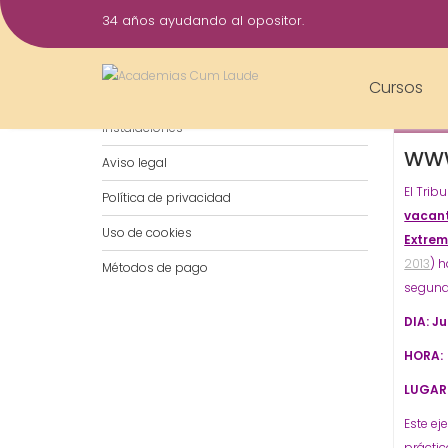
Saltar
34 años ayudando al opositor.
al
5
contenido
Sep
Cursos
Notificaciones por WhatsApp
2016
Instalaciones
WWW
Aviso legal
El Trib
Política de privacidad
vacant
Uso de cookies
Extre
2013
) h
Métodos de pago
segundo
DIA: J
HORA: 
LUGAR:
Este ej
práctic