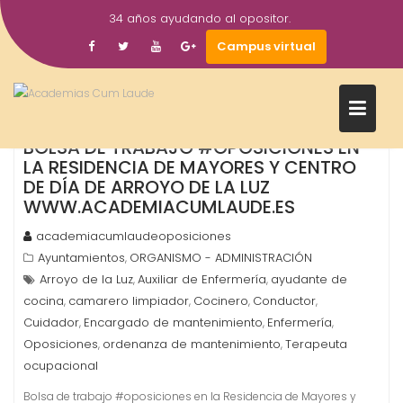
Saltar
34 años ayudando al opositor.
al
22
Campus virtual
contenido
Feb
2017
BOLSA DE TRABAJO #OPOSICIONES EN
LA RESIDENCIA DE MAYORES Y CENTRO
DE DÍA DE ARROYO DE LA LUZ
WWW.ACADEMIACUMLAUDE.ES
academiacumlaudeoposiciones
Ayuntamientos
ORGANISMO - ADMINISTRACIÓN
,
Arroyo de la Luz
Auxiliar de Enfermería
ayudante de
,
,
cocina
camarero limpiador
Cocinero
Conductor
,
,
,
,
Cuidador
Encargado de mantenimiento
Enfermería
,
,
,
Oposiciones
ordenanza de mantenimiento
Terapeuta
,
,
ocupacional
Bolsa de trabajo #oposiciones en la Residencia de Mayores y