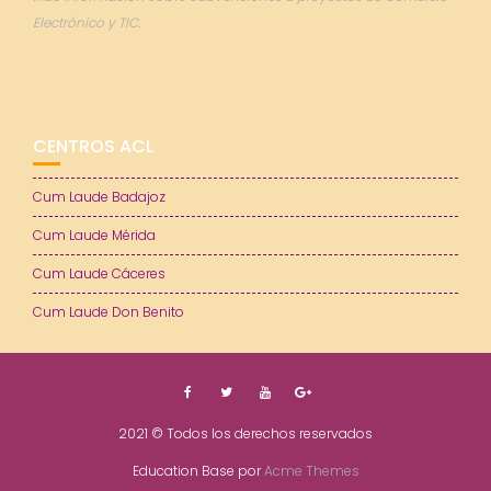
Electrónico y TIC.
CENTROS ACL
Cum Laude Badajoz
Cum Laude Mérida
Cum Laude Cáceres
Cum Laude Don Benito
2021 © Todos los derechos reservados
Education Base por
Acme Themes