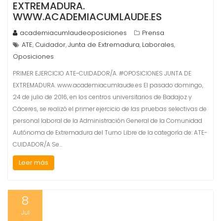
EXTREMADURA.
WWW.ACADEMIACUMLAUDE.ES
academiacumlaudeoposiciones
Prensa
ATE
Cuidador
Junta de Extremadura
Laborales
,
,
,
,
Oposiciones
PRIMER EJERCICIO ATE-CUIDADOR/A. #OPOSICIONES JUNTA DE
EXTREMADURA. www.academiacumlaude.es El pasado domingo,
24 de julio de 2016, en los centros universitarios de Badajoz y
Cáceres, se realizó el primer ejercicio de las pruebas selectivas de
personal laboral de la Administración General de la Comunidad
Autónoma de Extremadura del Turno Libre de la categoría de: ATE-
CUIDADOR/A Se…
Leer más
8
Jul