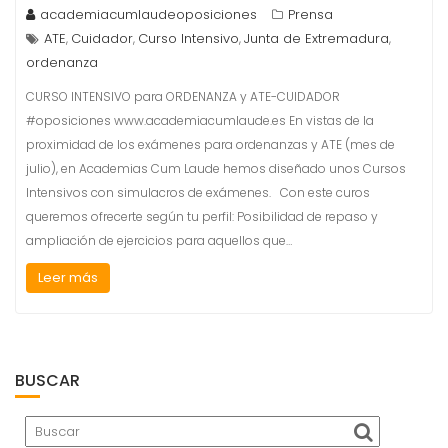
academiacumlaudeoposiciones
Prensa
ATE
Cuidador
Curso Intensivo
Junta de Extremadura
,
,
,
,
ordenanza
CURSO INTENSIVO para ORDENANZA y ATE-CUIDADOR
#oposiciones www.academiacumlaude.es En vistas de la
proximidad de los exámenes para ordenanzas y ATE (mes de
julio), en Academias Cum Laude hemos diseñado unos Cursos
Intensivos con simulacros de exámenes. Con este curos
queremos ofrecerte según tu perfil: Posibilidad de repaso y
ampliación de ejercicios para aquellos que…
Leer más
BUSCAR