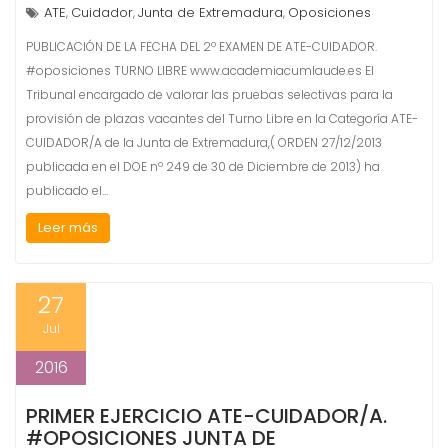
ATE
Cuidador
Junta de Extremadura
Oposiciones
,
,
,
PUBLICACIÓN DE LA FECHA DEL 2º EXAMEN DE ATE-CUIDADOR.
#oposiciones TURNO LIBRE www.academiacumlaude.es El
Tribunal encargado de valorar las pruebas selectivas para la
provisión de plazas vacantes del Turno Libre en la Categoría ATE-
CUIDADOR/A de la Junta de Extremadura,( ORDEN 27/12/2013
publicada en el DOE nº 249 de 30 de Diciembre de 2013) ha
publicado el…
Leer más
27
Jul
2016
PRIMER EJERCICIO ATE-CUIDADOR/A.
#OPOSICIONES JUNTA DE