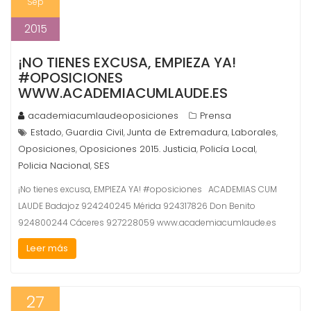
Sep
2015
¡NO TIENES EXCUSA, EMPIEZA YA!
#OPOSICIONES
WWW.ACADEMIACUMLAUDE.ES
academiacumlaudeoposiciones
Prensa
Estado
Guardia Civil
Junta de Extremadura
Laborales
,
,
,
,
Oposiciones
Oposiciones 2015. Justicia
Policía Local
,
,
,
Policia Nacional
SES
,
¡No tienes excusa, EMPIEZA YA! #oposiciones ACADEMIAS CUM
LAUDE Badajoz 924240245 Mérida 924317826 Don Benito
924800244 Cáceres 927228059 www.academiacumlaude.es
Leer más
27