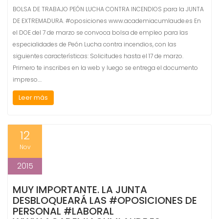
BOLSA DE TRABAJO PEÓN LUCHA CONTRA INCENDIOS para la JUNTA
DE EXTREMADURA. #oposiciones www.academiacumlaude.es En
el DOE del 7 de marzo se convoca bolsa de empleo para las
especialidades de Peón Lucha contra incendios, con las
siguientes características: Solicitudes hasta el 17 de marzo.
Primero te inscribes en la web y luego se entrega el documento
impreso.…
Leer más
12
Nov
2015
MUY IMPORTANTE. LA JUNTA
DESBLOQUEARÁ LAS #OPOSICIONES DE
PERSONAL #LABORAL