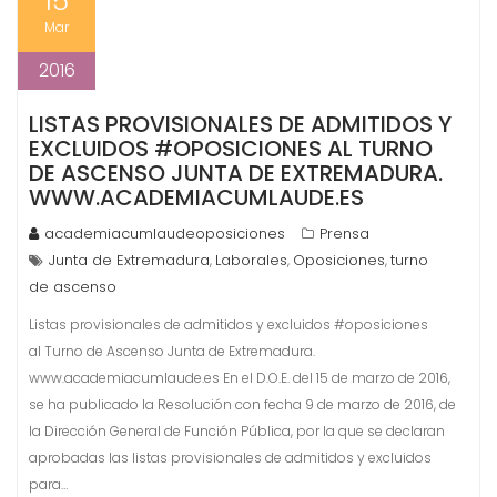
15
Mar
2016
LISTAS PROVISIONALES DE ADMITIDOS Y
EXCLUIDOS #OPOSICIONES AL TURNO
DE ASCENSO JUNTA DE EXTREMADURA.
WWW.ACADEMIACUMLAUDE.ES
academiacumlaudeoposiciones
Prensa
Junta de Extremadura
Laborales
Oposiciones
turno
,
,
,
de ascenso
Listas provisionales de admitidos y excluidos #oposiciones
al Turno de Ascenso Junta de Extremadura.
www.academiacumlaude.es En el D.O.E. del 15 de marzo de 2016,
se ha publicado la Resolución con fecha 9 de marzo de 2016, de
la Dirección General de Función Pública, por la que se declaran
aprobadas las listas provisionales de admitidos y excluidos
para…