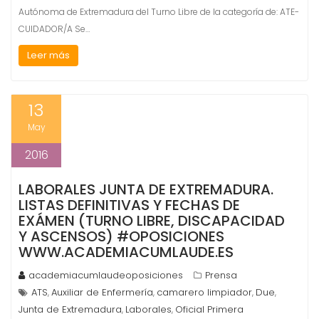
Autónoma de Extremadura del Turno Libre de la categoría de: ATE-
CUIDADOR/A Se…
Leer más
13
May
2016
LABORALES JUNTA DE EXTREMADURA.
LISTAS DEFINITIVAS Y FECHAS DE
EXÁMEN (TURNO LIBRE, DISCAPACIDAD
Y ASCENSOS) #OPOSICIONES
WWW.ACADEMIACUMLAUDE.ES
academiacumlaudeoposiciones
Prensa
ATS
Auxiliar de Enfermería
camarero limpiador
Due
,
,
,
,
Junta de Extremadura
Laborales
Oficial Primera
,
,