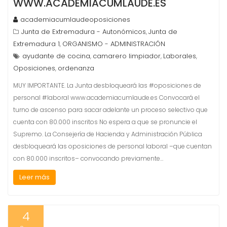
WWW.ACADEMIACUMLAUDE.ES
academiacumlaudeoposiciones
Junta de Extremadura - Autonómicos
Junta de
,
Extremadura 1
ORGANISMO - ADMINISTRACIÓN
,
ayudante de cocina
camarero limpiador
Laborales
,
,
,
Oposiciones
ordenanza
,
MUY IMPORTANTE. La Junta desbloqueará las #oposiciones de
personal #laboral www.academiacumlaude.es Convocará el
turno de ascenso para sacar adelante un proceso selectivo que
cuenta con 80.000 inscritos No espera a que se pronuncie el
Supremo. La Consejería de Hacienda y Administración Pública
desbloqueará las oposiciones de personal laboral –que cuentan
con 80.000 inscritos– convocando previamente…
Leer más
4