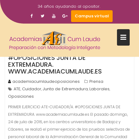
Saltar
34 años ayudando al opositor.
al
27
Campus virtual
contenido
Jul
2016
PRIMER EJERCICIO ATE-CUIDADOR/A.
#OPOSICIONES JUNTA DE
EXTREMADURA.
WWW.ACADEMIACUMLAUDE.ES
academiacumlaudeoposiciones
Prensa
ATE
Cuidador
Junta de Extremadura
Laborales
,
,
,
,
Oposiciones
PRIMER EJERCICIO ATE-CUIDADOR/A. #OPOSICIONES JUNTA DE
EXTREMADURA. www.academiacumlaude.es El pasado domingo,
24 de julio de 2016, en los centros universitarios de Badajoz y
Cáceres, se realizó el primer ejercicio de las pruebas selectivas de
personal laboral de la Administración General de la Comunidad