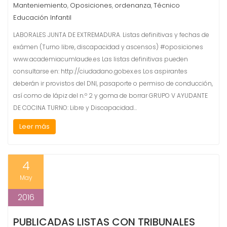
Manteniemiento
Oposiciones
ordenanza
Técnico
,
,
,
Educación Infantil
LABORALES JUNTA DE EXTREMADURA. Listas definitivas y fechas de
exámen (Turno libre, discapacidad y ascensos) #oposiciones
www.academiacumlaude.es Las listas definitivas pueden
consultarse en: http://ciudadano.gobex.es Los aspirantes
deberán ir provistos del DNI, pasaporte o permiso de conducción,
así como de lápiz del n.º 2 y goma de borrar GRUPO V AYUDANTE
DE COCINA TURNO: Libre y Discapacidad…
Leer más
4
May
2016
PUBLICADAS LISTAS CON TRIBUNALES