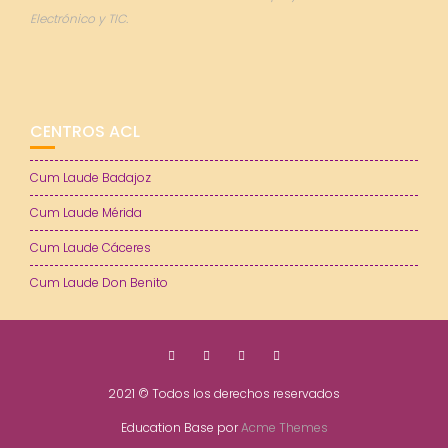
Electrónico y TIC.
CENTROS ACL
Cum Laude Badajoz
Cum Laude Mérida
Cum Laude Cáceres
Cum Laude Don Benito
2021 © Todos los derechos reservados
Education Base por
Acme Themes