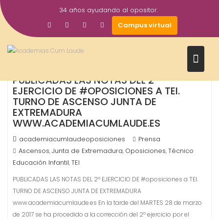
Saltar
34 años ayudando al opositor.
al
29
Campus virtual
contenido
Mar
2017
PUBLICADAS LAS NOTAS DEL 2º
EJERCICIO DE #OPOSICIONES A TEI.
TURNO DE ASCENSO JUNTA DE
EXTREMADURA
WWW.ACADEMIACUMLAUDE.ES
academiacumlaudeoposiciones
Prensa
Ascensos
Junta de Extremadura
Oposiciones
Técnico
,
,
,
Educación Infantil
TEI
,
PUBLICADAS LAS NOTAS DEL 2º EJERCICIO DE #oposiciones a TEI.
TURNO DE ASCENSO JUNTA DE EXTREMADURA
www.academiacumlaude.es En la tarde del MARTES 28 de marzo
de 2017 se ha procedido a la corrección del 2º ejercicio por el