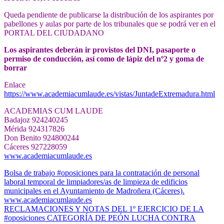
Queda pendiente de publicarse la distribución de los aspirantes por
pabellones y aulas por parte de los tribunales que se podrá ver en el
PORTAL DEL CIUDADANO
Los aspirantes deberán ir provistos del DNI, pasaporte o
permiso de conducción, así como de lápiz del nº2 y goma de
borrar
Enlace
https://www.academiacumlaude.es/vistas/JuntadeExtremadura.html
ACADEMIAS CUM LAUDE
Badajoz 924240245
Mérida 924317826
Don Benito 924800244
Cáceres 927228059
www.academiacumlaude.es
Navegación
Bolsa de trabajo #oposiciones para la contratación de personal
laboral temporal de limpiadores/as de limpieza de edificios
de
municipales en el Ayuntamiento de Madroñera (Cáceres).
entradas
www.academiacumlaude.es
RECLAMACIONES Y NOTAS DEL 1º EJERCICIO DE LA
#oposiciones CATEGORÍA DE PEÓN LUCHA CONTRA