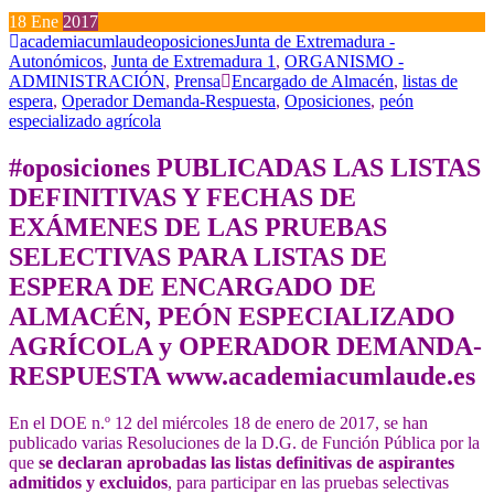
18
Ene
2017
academiacumlaudeoposiciones
Junta de Extremadura -
Autonómicos
,
Junta de Extremadura 1
,
ORGANISMO -
ADMINISTRACIÓN
,
Prensa
Encargado de Almacén
,
listas de
espera
,
Operador Demanda-Respuesta
,
Oposiciones
,
peón
especializado agrícola
#oposiciones PUBLICADAS LAS LISTAS
DEFINITIVAS Y FECHAS DE
EXÁMENES DE LAS PRUEBAS
SELECTIVAS PARA LISTAS DE
ESPERA DE ENCARGADO DE
ALMACÉN, PEÓN ESPECIALIZADO
AGRÍCOLA y OPERADOR DEMANDA-
RESPUESTA www.academiacumlaude.es
En el DOE n.º 12 del miércoles 18 de enero de 2017, se han
publicado varias Resoluciones de la D.G. de Función Pública por la
que
se declaran aprobadas las listas definitivas de aspirantes
admitidos y excluidos
, para participar en las pruebas selectivas