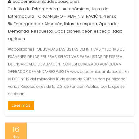
academiacumlaudeoposiciones
Junta de Extremadura - Autonómicos
Junta de
,
Extremadura 1
ORGANISMO - ADMINISTRACIÓN
Prensa
,
,
Encargado de Almacén
listas de espera
Operador
,
,
Demanda-Respuesta
Oposiciones
peón especializado
,
,
agrícola
#oposiciones PUBLICADAS LAS LISTAS DEFINITIVAS Y FECHAS DE
EXÁMENES DE LAS PRUEBAS SELECTIVAS PARA LISTAS DE ESPERA
DE ENCARGADO DE ALMACÉN, PEÓN ESPECIALIZADO AGRÍCOLA y
OPERADOR DEMANDA-RESPUESTA www.academiacumlaude.es En
el DOE n.º 12 del miércoles 18 de enero de 2017, se han publicado
varias Resoluciones de la D.G. de Función Pública por la que se
declaran…
Leer más
16
Nov