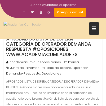
Saltar
34 años ayudando al opositor.
al
24
Campus virtual
contenido
Abr
2017
APROBADOS LISTA DE ESPERA
CATEGORÍA DE OPERADOR DEMANDA-
RESPUESTA #OPOSICIONES
WWW.ACADEMIACUMLAUDE.ES
academiacumlaudeoposiciones
Prensa
Junta de Extremadura
listas de espera
Operador
,
,
Demanda-Respuesta
Oposiciones
,
APROBADOS LISTA DE ESPERA CATEGORÍA DE OPERADOR DEMANDA-
RESPUESTA #oposiciones www.academiacumlaude.es En la
mañana de hoy lunes, se ha llevado a cabo la corrección del
cuestionario para la constitución de lista de espera con objeto de
atender las necesidades de personal no permanente mediante la