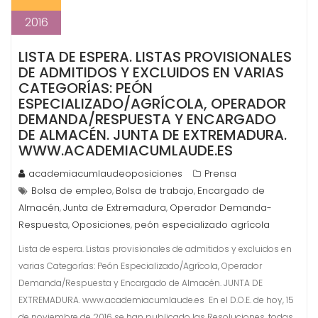
2016
LISTA DE ESPERA. LISTAS PROVISIONALES
DE ADMITIDOS Y EXCLUIDOS EN VARIAS
CATEGORÍAS: PEÓN
ESPECIALIZADO/AGRÍCOLA, OPERADOR
DEMANDA/RESPUESTA Y ENCARGADO
DE ALMACÉN. JUNTA DE EXTREMADURA.
WWW.ACADEMIACUMLAUDE.ES
academiacumlaudeoposiciones
Prensa
Bolsa de empleo
Bolsa de trabajo
Encargado de
,
,
Almacén
Junta de Extremadura
Operador Demanda-
,
,
Respuesta
Oposiciones
peón especializado agrícola
,
,
Lista de espera. Listas provisionales de admitidos y excluidos en
varias Categorías: Peón Especializado/Agrícola, Operador
Demanda/Respuesta y Encargado de Almacén. JUNTA DE
EXTREMADURA. www.academiacumlaude.es En el D.O.E. de hoy, 15
de noviembre de 2016 se han publicado las Resoluciones, todas