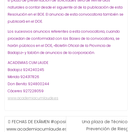
El plazo de presentación de solicitudes será de veinte días
naturales a contar desde el siguiente al de la publicación de esta
Resolución en el BOE. El anuncio de esta convocatoria también se
publicará en el DOE.
Los sucesivos anuncios referentes a esta convocatoria, cuando
procedan de conformidad con las Bases de la convocatoria, se
harán públicos en el DOE, «Boletín Oficial de la Provincia de
Badajoz» y tablón de anuncios de la corporación.
ACADEMIAS CUM LAUDE
Badajoz 924240245
Mérida 924317826
Don Benito 924800244
Cáceres 927228059
www.academiacumlaude.es
NAVEGACIÓN
FECHAS DE EXÁMEN #oposiciones ESCALA DE CABOS Y GUARD
Una plaza de Técnico e
DE
Prevención de Riesgo
www.academiacumlaude.es La presentación a las pruebas 