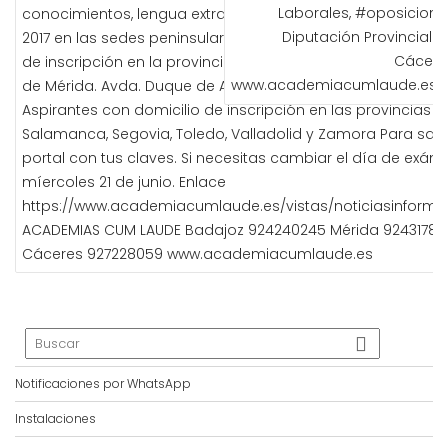
ENTRADAS
Laborales, #oposicione
conocimientos, lengua extranjera y psicotécnica se realizará
Diputación Provincial d
2017 en las sedes peninsulares a las 7:30 horas. Sede Mérid
Cácere
de inscripción en la provincia de Badajoz. Lugar: Escuela de
www.academiacumlaude.es
de Mérida. Avda. Duque de Ahumada, s/n, 06800 Mérida (Bad
Aspirantes con domicilio de inscripción en las provincias de
Salamanca, Segovia, Toledo, Valladolid y Zamora Para sab
portal con tus claves. Si necesitas cambiar el día de exáme
míercoles 21 de junio. Enlace
https://www.academiacumlaude.es/vistas/noticiasinform
ACADEMIAS CUM LAUDE Badajoz 924240245 Mérida 92431782
Cáceres 927228059 www.academiacumlaude.es
Notificaciones por WhatsApp
Instalaciones