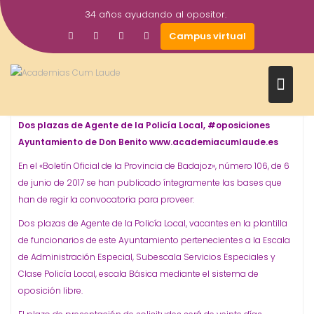
Saltar
34 años ayudando al opositor.
al
20
academiacumlaudeoposiciones
Prensa
Campus virtual
contenido
Jun
2017
Ayuntamiento
Don Benito
Oposiciones
Policía Local
,
,
,
Dos plazas de Agente de la Policía Local, #oposiciones
Ayuntamiento de Don Benito www.academiacumlaude.es
En el «Boletín Oficial de la Provincia de Badajoz», número 106, de 6
de junio de 2017 se han publicado íntegramente las bases que
han de regir la convocatoria para proveer:
Dos plazas de Agente de la Policía Local, vacantes en la plantilla
de funcionarios de este Ayuntamiento pertenecientes a la Escala
de Administración Especial, Subescala Servicios Especiales y
Clase Policía Local, escala Básica mediante el sistema de
oposición libre.