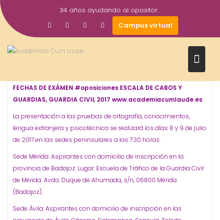
Saltar
34 años ayudando al opositor.
al
20
academiacumlaudeoposiciones
Prensa
Campus virtual
contenido
Jun
2017
Escala de Cabos y Guardias
Guardia Civil
Oposiciones
,
,
FECHAS DE EXÁMEN #oposiciones ESCALA DE CABOS Y
GUARDIAS, GUARDIA CIVIL 2017 www.academiacumlaude.es
La presentación a las pruebas de ortografía, conocimientos,
lengua extranjera y psicotécnica se realizará los días 8 y 9 de julio
de 2017 en las sedes peninsulares a las 7:30 horas.
Sede Mérida: Aspirantes con domicilio de inscripción en la
provincia de Badajoz. Lugar: Escuela de Tráfico de la Guardia Civil
de Mérida. Avda. Duque de Ahumada, s/n, 06800 Mérida
(Badajoz).
Sede Ávila: Aspirantes con domicilio de inscripción en las