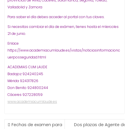
provincias de Ávila, Cáceres, Salamanca, Segovia, Toledo,
Valladolid y Zamora
Para saber el día debes acceder al portal con tus claves.
Si necesitas cambiar el día de exámen, tienes hasta el míercoles
21 de junio.
Enlace
https://www.academiacumlaude.es/vistas/noticiasinformacionc
uerposseguridad.html
ACADEMIAS CUM LAUDE
Badajoz 924240245
Mérida 924317826
Don Benito 924800244
Cáceres 927228059
www.academiacumlaude.es
NAVEGACIÓN
Fechas de examen para
Dos plazas de Agente de l
DE