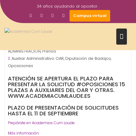
Saltar
34 años ayudando al opositor.
al
21
academiacumlaudeoposiciones
Campus virtual
contenido
Ago
2017
Diputación - Provinciales
ORGANISMO -
,
ADMINISTRACIÓN
Prensa
,
Auxiliar Administrativo OAR
Diputación de Badajoz
,
,
Oposiciones
ATENCIÓN SE APERTURA EL PLAZO PARA
PRESENTAR LA SOLICITUD #OPOSICIONES 15
PLAZAS A AUXILIARES DEL OAR Y OTRAS.
WWW.ACADEMIACUMLAUDE.ES
PLAZO DE PRESENTACIÓN DE SOLICITUDES
HASTA EL 11 DE SEPTIEMBRE
Prepárate en Academias Cum Laude.
Más información: