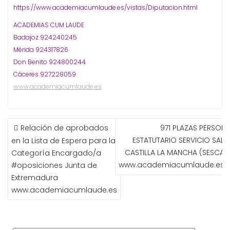
https://www.academiacumlaude.es/vistas/Diputacion.html
ACADEMIAS CUM LAUDE
Badajoz 924240245
Mérida 924317826
Don Benito 924800244
Cáceres 927228059
www.academiacumlaude.es
NAVEGACIÓN
Relación de aprobados
971 PLAZAS PERSONA
DE
ESTATUTARIO SERVICIO SALU
en la Lista de Espera para la
ENTRADAS
CASTILLA LA MANCHA (SESCAM
Categoría Encargado/a
www.academiacumlaude.es
#oposiciones Junta de
Extremadura
www.academiacumlaude.es