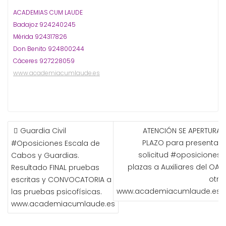
ACADEMIAS CUM LAUDE
Badajoz 924240245
Mérida 924317826
Don Benito 924800244
Cáceres 927228059
www.academiacumlaude.es
NAVEGACIÓN
Guardia Civil
ATENCIÓN SE APERTURA E
DE
PLAZO para presentar l
#Oposiciones Escala de
ENTRADAS
solicitud #oposiciones 1
Cabos y Guardias.
plazas a Auxiliares del OAR
Resultado FINAL pruebas
otra
escritas y CONVOCATORIA a
www.academiacumlaude.es
las pruebas psicofísicas.
www.academiacumlaude.es