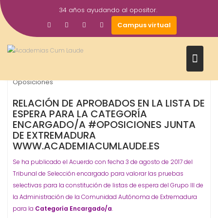
Saltar
34 años ayudando al opositor.
al
8
academiacumlaudeoposiciones
Prensa
Campus virtual
contenido
Ago
2017
Encargado
Junta de Extremadura
listas de espera
,
,
,
Oposiciones
RELACIÓN DE APROBADOS EN LA LISTA DE
ESPERA PARA LA CATEGORÍA
ENCARGADO/A #OPOSICIONES JUNTA
DE EXTREMADURA
WWW.ACADEMIACUMLAUDE.ES
Se ha publicado el Acuerdo con fecha 3 de agosto de 2017 del
Tribunal de Selección encargado para valorar las pruebas
selectivas para la constitución de listas de espera del Grupo III de
la Administración de la Comunidad Autónoma de Extremadura
para la
Categoría Encargado/a
.