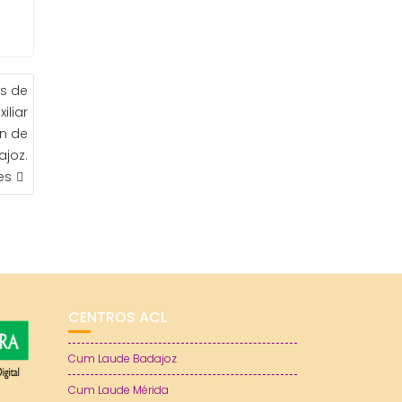
es de
iliar
ón de
ajoz.
es
CENTROS ACL
Cum Laude Badajoz
Cum Laude Mérida