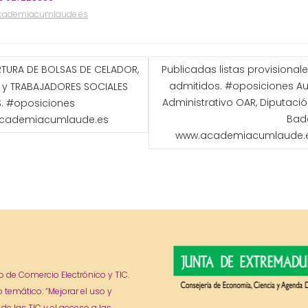
cademiacumlaude.es
GACIÓN
RTURA DE BOLSAS DE CELADOR,
Publicadas listas provisional
admitidos. #oposiciones Aux
 y TRABAJADORES SOCIALES
ADAS
Administrativo OAR, Diputaci
S. #oposiciones
Bad
cademiacumlaude.es
www.academiacumlaude.
o de Comercio Electrónico y TIC.
o temático: “Mejorar el uso y
 de las TIC y el acceso a las