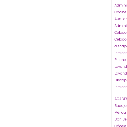
Admini
Cocine
Auxiliar
Admini
Celado
Celado
discap
intelec
Pinche
Lavand
Lavand
Discap
Intelec
ACADEM
Badaj
Mérida
Don Be
Cácere