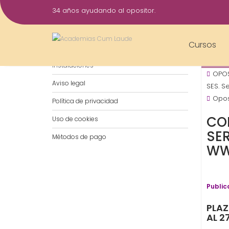
Saltar
34 años ayudando al opositor.
al
27
contenido
Sep
Cursos
Notificaciones por WhatsApp
2017
Instalaciones
OPOS
Aviso legal
SES. S
Opos
Política de privacidad
CO
Uso de cookies
SE
Métodos de pago
WW
Public
PLAZ
AL 2