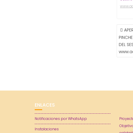
www.a
NAVE
APE
DE
PINCHE
ENTR
DEL SE
www.a
ENLACES
Notificaciones por WhatsApp
Proyect
Objetiv
Instalaciones
calidad