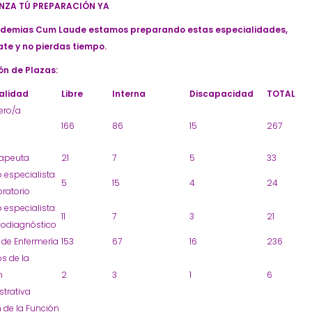
NZA TÚ PREPARACIÓN YA
demias Cum Laude estamos preparando estas especialidades,
te y no pierdas tiempo.
ión de Plazas:
alidad
Libre
Interna
Discapacidad
TOTAL
ero/a
166
86
15
267
rapeuta
21
7
5
33
 especialista
5
15
4
24
ratorio
 especialista
11
7
3
21
iodiagnóstico
r de Enfermería
153
67
16
236
s de la
n
2
3
1
6
strativa
 de la Función