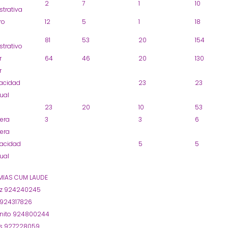
2
7
1
10
strativa
ro
12
5
1
18
81
53
20
154
strativo
r
64
46
20
130
r
acidad
23
23
tual
23
20
10
53
era
3
3
6
era
acidad
5
5
tual
IAS CUM LAUDE
oz 924240245
 924317826
nito 924800244
s 927228059