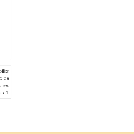
iliar
to de
iones
es