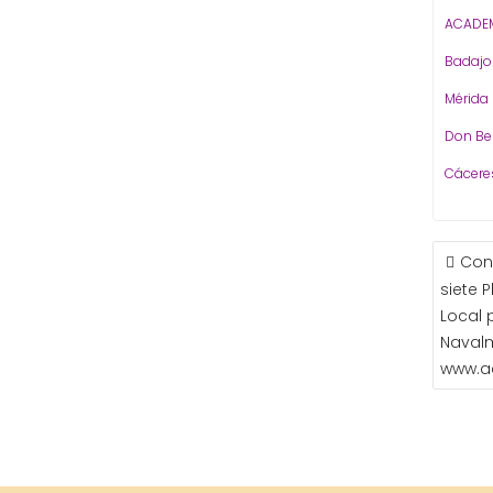
ACADEM
Badaj
Mérida
Don Be
Cácere
NAVE
Con
DE
siete 
ENTR
Local 
Navalm
www.a