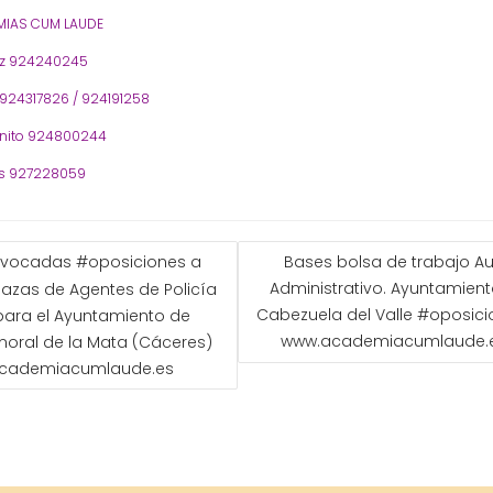
IAS CUM LAUDE
oz 924240245
 924317826 / 924191258
nito 924800244
s 927228059
GACIÓN
vocadas #oposiciones a
Bases bolsa de trabajo Aux
Administrativo. Ayuntamien
Plazas de Agentes de Policía
ADAS
Cabezuela del Valle #oposic
para el Ayuntamiento de
www.academiacumlaude.
oral de la Mata (Cáceres)
cademiacumlaude.es