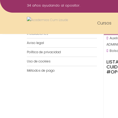
Saltar
34 años ayudando al opositor.
al
7
contenido
Ago
Cursos
Notificaciones por WhatsApp
2019
Instalaciones
Auxi
Aviso legal
ADMIN
Bols
Política de privacidad
LIST
Uso de cookies
CUID
Métodos de pago
#OP