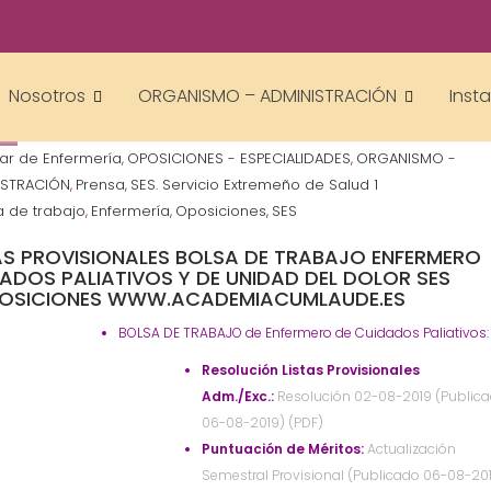
academiacumlaudeoposiciones
Nosotros
ORGANISMO – ADMINISTRACIÓN
Inst
liar de Enfermería
OPOSICIONES - ESPECIALIDADES
ORGANISMO -
,
,
ISTRACIÓN
Prensa
SES. Servicio Extremeño de Salud 1
,
,
a de trabajo
Enfermería
Oposiciones
SES
,
,
,
AS PROVISIONALES BOLSA DE TRABAJO ENFERMERO
ADOS PALIATIVOS Y DE UNIDAD DEL DOLOR SES
OSICIONES WWW.ACADEMIACUMLAUDE.ES
BOLSA DE TRABAJO de Enfermero de Cuidados Paliativos:
Resolución Listas Provisionales
Adm./Exc.:
Resolución 02-08-2019 (Publica
06-08-2019) (PDF)
Puntuación de Méritos:
Actualización
Semestral Provisional (Publicado 06-08-20