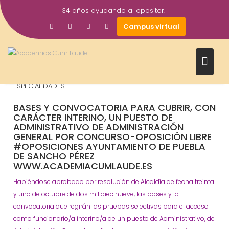
Saltar
34 años ayudando al opositor.
al
11
Gestor AcademiasCumLaude
Campus virtual
contenido
Nov
2019
Administrativo
Ayuntamientos
OPOSICIONES -
,
,
ESPECIALIDADES
BASES Y CONVOCATORIA PARA CUBRIR, CON
CARÁCTER INTERINO, UN PUESTO DE
ADMINISTRATIVO DE ADMINISTRACIÓN
GENERAL POR CONCURSO-OPOSICIÓN LIBRE
#OPOSICIONES AYUNTAMIENTO DE PUEBLA
DE SANCHO PÉREZ
WWW.ACADEMIACUMLAUDE.ES
Habiéndose aprobado por resolución de Alcaldía de fecha treinta
y uno de octubre de dos mil diecinueve, las bases y la
convocatoria que regirán las pruebas selectivas para el acceso
como funcionario/a interino/a de un puesto de Administrativo, de