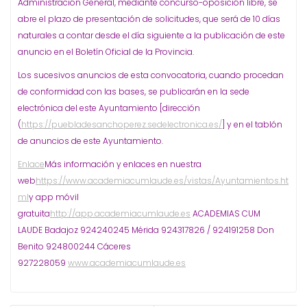
Administración General, mediante concurso-oposición libre, se
abre el plazo de presentación de solicitudes, que será de 10 días
naturales a contar desde el día siguiente a la publicación de este
anuncio en el Boletín Oficial de la Provincia.
Los sucesivos anuncios de esta convocatoria, cuando procedan
de conformidad con las bases, se publicarán en la sede
electrónica del este Ayuntamiento [dirección
(
https://puebladesanchoperez.sedelectronica.es/
] y en el tablón
de anuncios de este Ayuntamiento.
Enlace
Más información y enlaces en nuestra
web
https://www.academiacumlaude.es/vistas/Ayuntamientos.ht
ml
y app móvil
gratuita
http://app.academiacumlaude.es
ACADEMIAS CUM
LAUDE Badajoz 924240245 Mérida 924317826 / 924191258 Don
Benito 924800244 Cáceres
927228059
www.academiacumlaude.es