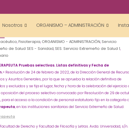
Gestor AcademiasCumLaude
Nosotros
ORGANISMO – ADMINISTRACIÓN
Inst
acéutico
Fisioterapia
ORGANISMO - ADMINISTRACIÓN
Servicio
,
,
,
eño de Salud SES - Sanidad
SES. Servicio Extremeño de Salud 1
,
,
nario
ERAPEUTA Pruebas selectivas. Listas definitivas y Fecha de
n.-
Resolución de 24 de febrero de 2022, de la Dirección General de Recurs
 y Asuntos Generales, por la que se aprueba la relación definitiva de
os y excluidos y se fija el lugar, fecha y hora de la celebración del ejercicio 
e oposición del proceso selectivo convocado por Resolución de 29 de octu
, para el acceso a la condición de personal estatutario fijo en la categoría 
erapeuta
, en las instituciones sanitarias del Servicio Extremeño de Salud.
erapeuta
Facultad de Derecho y Facultad de Filosofía y Letras. Avda. Universidad, s/n.