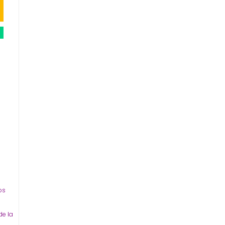
,
os
de la