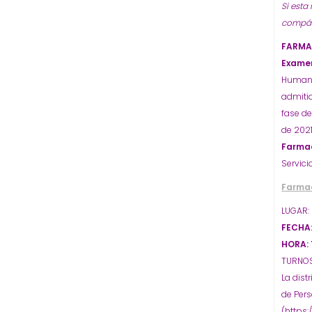
Si esta
compárt
FARMAC
Exame
Humanos
admitid
fase d
de 2021
Farma
Servici
Farma
LUGAR: 
FECHA:
HORA: 
TURNOS:
La dist
de Pers
(https: