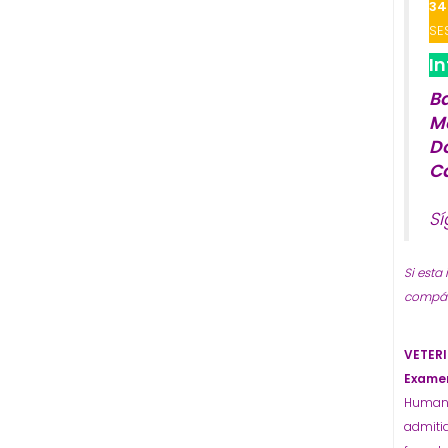
34
SE
I
B
M
D
C
S
Si esta
compárt
VETERI
Exame
Humanos
admitid