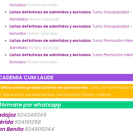
Excluidos
Fichero asociado
Listas definitivas de admitidos y excluidos:
Turno Discapacidad –
Admitidos
Fichero asociado
Listas definitivas de admitidos y excluidos:
Turno Discapacidad –
Excluidos
Fichero asociado
Listas definitivas de admitidos y excluidos:
Turno Promoción inter
Admitidos
Fichero asociado
Listas definitivas de admitidos y excluidos:
Turno Promoción inter
Excluidos
Fichero asociado
CADEMIA CUM LAUDE
 años siendo preparadores de oposiciones
: Junta de Extremadura
S, Diputación, Ayuntamientos, Universidad, Estado, Justicia…
nfórmate por whatsapp
adajoz
924240245
érida
924191258
on Benito
924800244