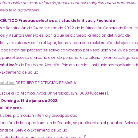
 información no es de tu interés puedes conocer a alguien que si le interese,
ela te lo agradecerá.
ÉUTICO Pruebas selectivas. Listas definitivas y Fecha de
n.-
Resolución de 24 de febrero de 2022, de la Dirección General de Recurs
 y Asuntos Generales, por la que se aprueba la relación definitiva de
os y excluidos y se fija el lugar, fecha y hora de la celebración del ejercicio 
e oposición del proceso selectivo convocado por Resolución de 29 de octu
, para el acceso a la condición de personal estatutario fijo en la categoría 
céutico
/a de Equipo de Atención Primaria, en las instituciones sanitarias d
o Extremeño de Salud.
céutico
DE EQUIPO DE ATENCIÓN PRIMARIA
Escuela Politécnica. Avda. Universidad, s/n. 10003 (Cáceres).
 Domingo, 19 de junio de 2022.
10:00 horas.
 Libre, promoción interna y discapacidad.
ribución de los opositores en la Escuela, se publicará en el portal de Selecc
onal del Servicio Extremeño de Salud
//saludextremadura.ses.es/seleccionpersonal/),