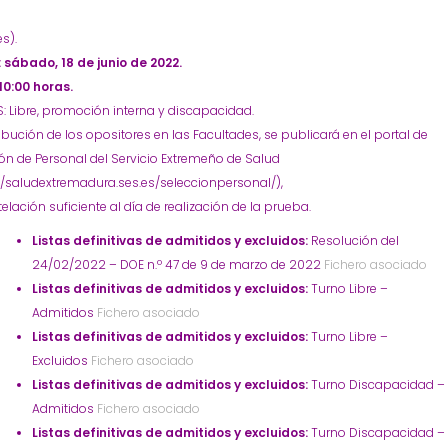
s).
 sábado, 18 de junio de 2022.
10:00 horas.
 Libre, promoción interna y discapacidad.
ribución de los opositores en las Facultades, se publicará en el portal de
ón de Personal del Servicio Extremeño de Salud
//saludextremadura.ses.es/seleccionpersonal/),
elación suficiente al día de realización de la prueba.
Listas definitivas de admitidos y excluidos:
Resolución del
24/02/2022 – DOE n.º 47 de 9 de marzo de 2022
Fichero asociado
Listas definitivas de admitidos y excluidos:
Turno Libre –
Admitidos
Fichero asociado
Listas definitivas de admitidos y excluidos:
Turno Libre –
Excluidos
Fichero asociado
Listas definitivas de admitidos y excluidos:
Turno Discapacidad –
Admitidos
Fichero asociado
Listas definitivas de admitidos y excluidos:
Turno Discapacidad –