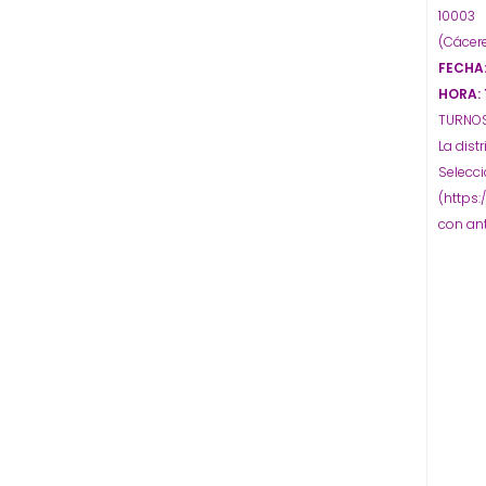
10003
(Cácere
FECHA:
HORA: 
TURNOS:
La dist
Selecci
(https:
con ant