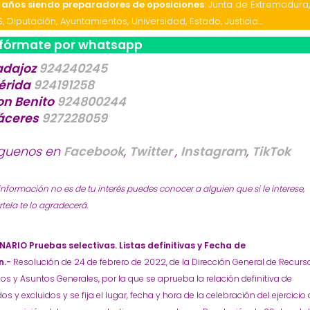
 años siendo preparadores de oposiciones
: Junta de Extremadura
S, Diputación, Ayuntamientos, Universidad, Estado, Justicia…
nfórmate por whatsapp
adajoz
924240245
érida
924191258
on Benito
924800244
áceres
927228059
íguenos en
Facebook
,
Twitter
,
Instagram
,
TikTok
 información no es de tu interés puedes conocer a alguien que si le interese,
ela te lo agradecerá.
NARIO Pruebas selectivas. Listas definitivas y Fecha de
n.-
Resolución de 24 de febrero de 2022, de la Dirección General de Recurs
 y Asuntos Generales, por la que se aprueba la relación definitiva de
os y excluidos y se fija el lugar, fecha y hora de la celebración del ejercicio 