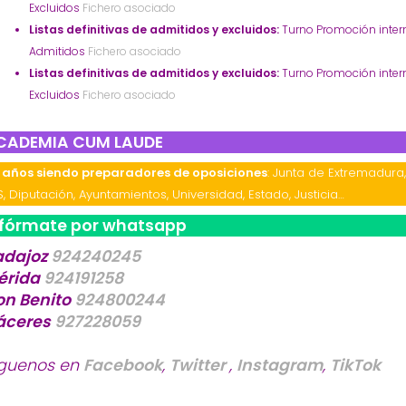
Excluidos
Fichero asociado
Listas definitivas de admitidos y excluidos:
Turno Promoción inter
Admitidos
Fichero asociado
Listas definitivas de admitidos y excluidos:
Turno Promoción inter
Excluidos
Fichero asociado
CADEMIA CUM LAUDE
 años siendo preparadores de oposiciones
: Junta de Extremadura
S, Diputación, Ayuntamientos, Universidad, Estado, Justicia…
nfórmate por whatsapp
adajoz
924240245
érida
924191258
on Benito
924800244
áceres
927228059
íguenos en
Facebook
,
Twitter
,
Instagram
,
TikTok