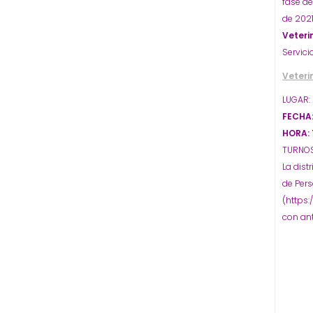
fase d
de 2021
Veteri
Servici
Veteri
LUGAR: 
FECHA:
HORA: 
TURNOS:
La dist
de Pers
(https:
con ant