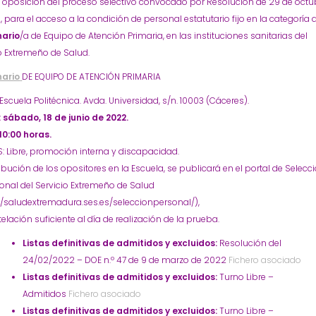
e oposición del proceso selectivo convocado por Resolución de 29 de octu
, para el acceso a la condición de personal estatutario fijo en la categoría 
nario
/a de Equipo de Atención Primaria, en las instituciones sanitarias del
o Extremeño de Salud.
nario
DE EQUIPO DE ATENCIÓN PRIMARIA
Escuela Politécnica. Avda. Universidad, s/n. 10003 (Cáceres).
 sábado, 18 de junio de 2022.
10:00 horas.
 Libre, promoción interna y discapacidad.
ribución de los opositores en la Escuela, se publicará en el portal de Selecc
onal del Servicio Extremeño de Salud
//saludextremadura.ses.es/seleccionpersonal/),
elación suficiente al día de realización de la prueba.
Listas definitivas de admitidos y excluidos:
Resolución del
24/02/2022 – DOE n.º 47 de 9 de marzo de 2022
Fichero asociado
Listas definitivas de admitidos y excluidos:
Turno Libre –
Admitidos
Fichero asociado
Listas definitivas de admitidos y excluidos:
Turno Libre –