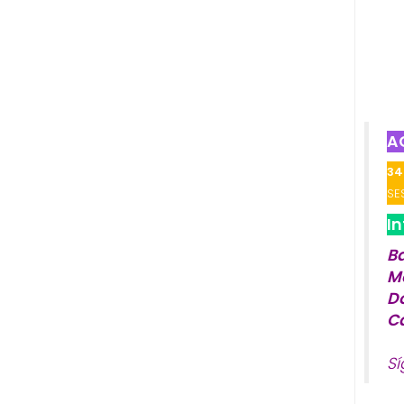
A
34
SE
I
B
M
D
C
S