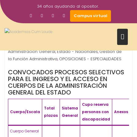
Saltar
34 años ayudando al opositor.
al
10
Gestor AcademiasCumLaude
Campus virtual
contenido
Jul
2024
Administrativo
Auxiliar Administrativo
Cuerpo Técnico
,
,
Administración General
Estado - Nacionales
Gestión de
,
,
la Función Administrativa
OPOSICIONES - ESPECIALIDADES
,
CONVOCADOS PROCESOS SELECTIVOS
PARA EL INGRESO Y EL ACCESO EN
CUERPOS DE LA ADMINISTRACIÓN
GENERAL DEL ESTADO
Cupo reserva
Total
Sistema
Cuerpo/Escala
personas con
Anexos
plazas
General
discapacidad
Cuerpo General