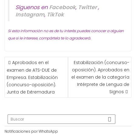
Síguenos en
Facebook
,
Twitter
,
Instagram
,
TikTok
Si esta información no es de tu interés puedes conocer a alguien
que si le interese, compártela te lo agradecerá.
NAVEGACIÓN
Aprobados en el
Estabilización (concurso-
DE
oposición). Aprobados en
examen de ATS-DUE de
ENTRADAS
el examen de la categoría
Empresa. Estabilización
Intérprete de Lengua de
(concurso-oposición).
Signos
Junta de Extremadura
Notificaciones por WhatsApp