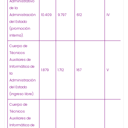
Administrativo
de la
Administración
10.409
9.797
612
IV
del Estado
(promoción
interna).
Cuerpo de
Técnicos
Auxiliares de
Informática de
1.879
1.712
167
V
la
Administración
del Estado
(ingreso libre).
Cuerpo de
Técnicos
Auxiliares de
Informática de