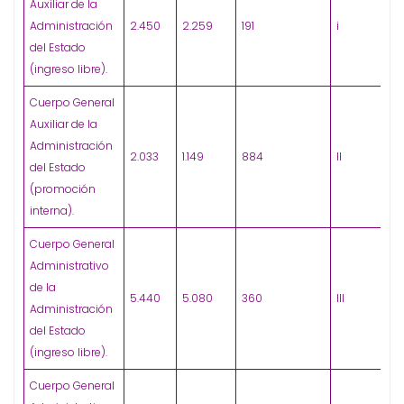
Auxiliar de la
Administración
2.450
2.259
191
i
del Estado
(ingreso libre).
Cuerpo General
Auxiliar de la
Administración
2.033
1.149
884
II
del Estado
(promoción
interna).
Cuerpo General
Administrativo
de la
5.440
5.080
360
III
Administración
del Estado
(ingreso libre).
Cuerpo General